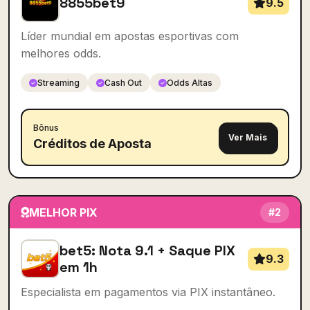
8855bet9
9.5
Líder mundial em apostas esportivas com
melhores odds.
Streaming
Cash Out
Odds Altas
Bônus
Ver Mais
Créditos de Aposta
MELHOR PIX
#2
bet5: Nota 9.1 + Saque PIX
9.3
em 1h
Especialista em pagamentos via PIX instantâneo.