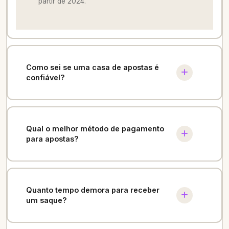
partir de 2024.
Como sei se uma casa de apostas é
confiável?
Qual o melhor método de pagamento
para apostas?
Quanto tempo demora para receber
um saque?