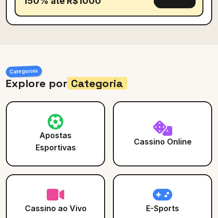
150% até R$1000
Categorias
Explore por
Categoria
Apostas
Cassino Online
Esportivas
Cassino ao Vivo
E-Sports