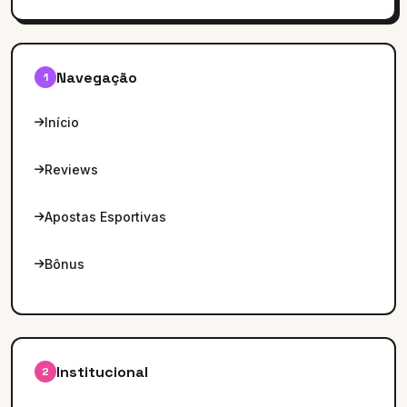
Navegação
1
Início
Reviews
Apostas Esportivas
Bônus
Institucional
2