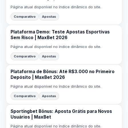
Página atual disponível no índice dinâmico do site.
Comparativo
Apostas
Plataforma Demo: Teste Apostas Esportivas
Sem Risco | MaxBet 2026
Página atual disponível no índice dinâmico do site.
Comparativo
Apostas
Plataforma de Bônus: Até R$3.000 no Primeiro
Depósito | MaxBet 2026
Página atual disponível no índice dinâmico do site.
Comparativo
Apostas
Sportingbet Bônus: Aposta Grátis para Novos
Usuários | MaxBet
Página atual disponível no índice dinâmico do site.