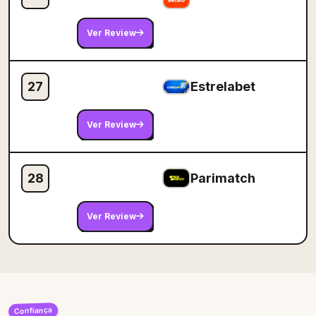
Ver Review
27
Estrelabet
Ver Review
Parimatch
28
Ver Review
Confiança