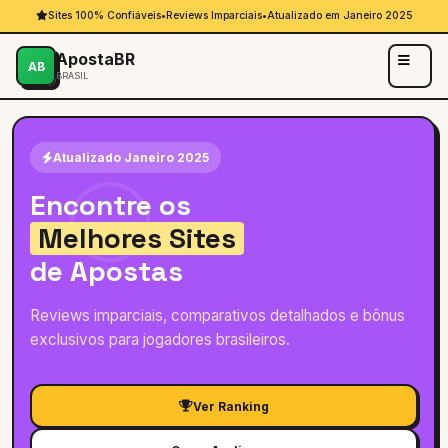
Sites 100% Confiáveis
•
Reviews Imparciais
•
Atualizado em Janeiro 2025
ApostaBR
AB
BRASIL
Atualizado Janeiro 2025
Encontre os
Melhores Sites
de Apostas
Reviews imparciais, comparativos detalhados e bônus
exclusivos para jogadores brasileiros.
Ver Ranking