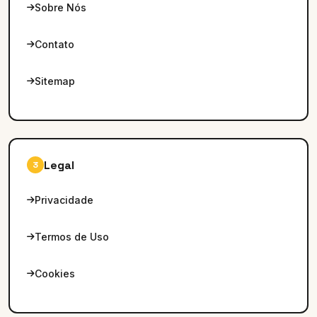
Sobre Nós
Contato
Sitemap
Legal
3
Privacidade
Termos de Uso
Cookies