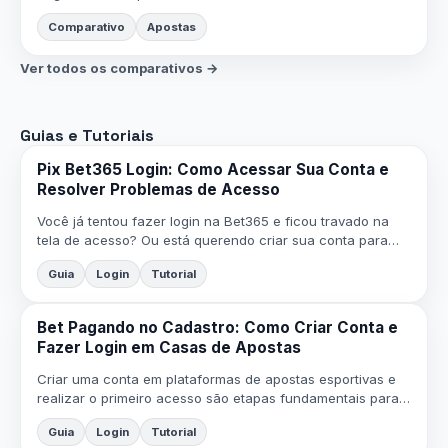
Comparativo
Apostas
Ver todos os comparativos →
Guias e Tutoriais
Pix Bet365 Login: Como Acessar Sua Conta e
Resolver Problemas de Acesso
Você já tentou fazer login na Bet365 e ficou travado na
tela de acesso? Ou está querendo criar sua conta para
começar a apostar usando Pix, mas não sabe por onde
Guia
Login
Tutorial
começ...
Bet Pagando no Cadastro: Como Criar Conta e
Fazer Login em Casas de Apostas
Criar uma conta em plataformas de apostas esportivas e
realizar o primeiro acesso são etapas fundamentais para
começar a operar. O processo de cadastro em sites de
Guia
Login
Tutorial
apo...