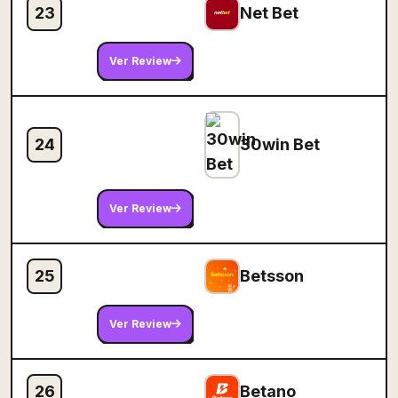
23
Net Bet
Ver Review
24
30win Bet
Ver Review
25
Betsson
Ver Review
26
Betano