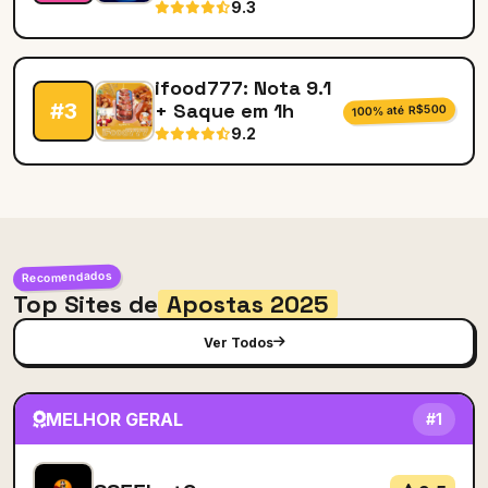
9.3
ifood777: Nota 9.1
#3
+ Saque em 1h
100% até R$500
9.2
Recomendados
Top Sites de
Apostas 2025
Ver Todos
MELHOR GERAL
#1