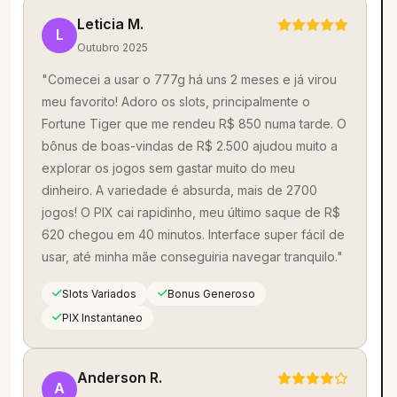
Leticia M.
L
Outubro 2025
"Comecei a usar o 777g há uns 2 meses e já virou
meu favorito! Adoro os slots, principalmente o
Fortune Tiger que me rendeu R$ 850 numa tarde. O
bônus de boas-vindas de R$ 2.500 ajudou muito a
explorar os jogos sem gastar muito do meu
dinheiro. A variedade é absurda, mais de 2700
jogos! O PIX cai rapidinho, meu último saque de R$
620 chegou em 40 minutos. Interface super fácil de
usar, até minha mãe conseguiria navegar tranquilo."
Slots Variados
Bonus Generoso
PIX Instantaneo
Anderson R.
A