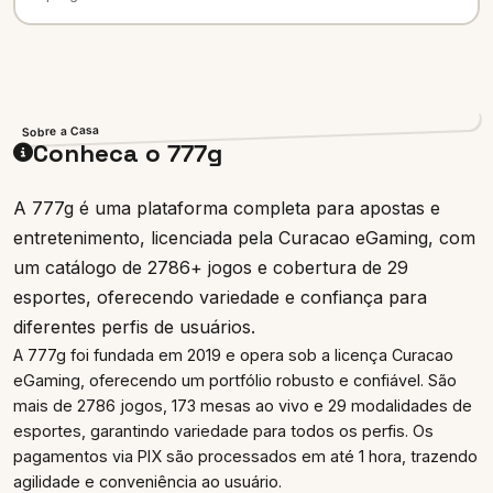
Sobre a Casa
Conheca o 777g
A 777g é uma plataforma completa para apostas e
entretenimento, licenciada pela Curacao eGaming, com
um catálogo de 2786+ jogos e cobertura de 29
esportes, oferecendo variedade e confiança para
diferentes perfis de usuários.
A 777g foi fundada em 2019 e opera sob a licença Curacao
eGaming, oferecendo um portfólio robusto e confiável. São
mais de 2786 jogos, 173 mesas ao vivo e 29 modalidades de
esportes, garantindo variedade para todos os perfis. Os
pagamentos via PIX são processados em até 1 hora, trazendo
agilidade e conveniência ao usuário.