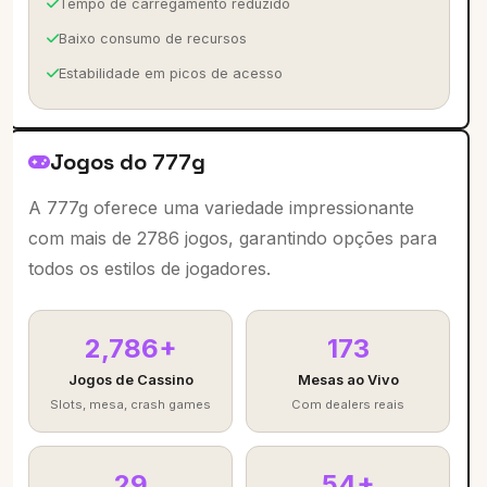
Tempo de carregamento reduzido
Baixo consumo de recursos
Estabilidade em picos de acesso
Jogos do 777g
A 777g oferece uma variedade impressionante
com mais de 2786 jogos, garantindo opções para
todos os estilos de jogadores.
2,786+
173
Jogos de Cassino
Mesas ao Vivo
Slots, mesa, crash games
Com dealers reais
29
54+