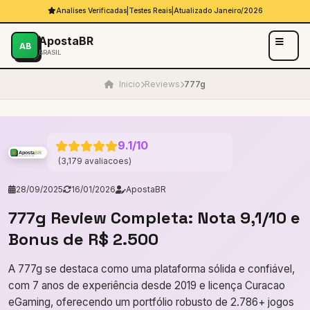
Analises Verificadas
|
Testes Reais
|
Atualizado Janeiro/2026
ApostaBR
AB
BRASIL
Inicio
Reviews
777g
9.1/10
(3,179 avaliacoes)
28/09/2025
16/01/2026
ApostaBR
777g Review Completa: Nota 9,1/10 e
Bonus de R$ 2.500
A 777g se destaca como uma plataforma sólida e confiável,
com 7 anos de experiência desde 2019 e licença Curacao
eGaming, oferecendo um portfólio robusto de 2.786+ jogos