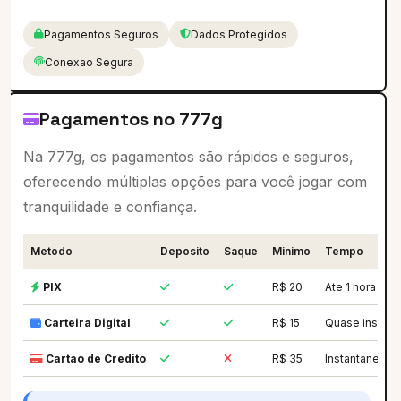
Pagamentos Seguros
Dados Protegidos
Conexao Segura
Pagamentos no 777g
Na 777g, os pagamentos são rápidos e seguros,
oferecendo múltiplas opções para você jogar com
tranquilidade e confiança.
Metodo
Deposito
Saque
Minimo
Tempo
PIX
R$ 20
Ate 1 hora
Carteira Digital
R$ 15
Quase instant
Cartao de Credito
R$ 35
Instantaneo