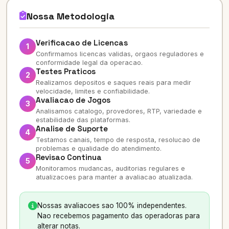
Nossa Metodologia
Verificacao de Licencas
1
Confirmamos licencas validas, orgaos reguladores e
conformidade legal da operacao.
Testes Praticos
2
Realizamos depositos e saques reais para medir
velocidade, limites e confiabilidade.
Avaliacao de Jogos
3
Analisamos catalogo, provedores, RTP, variedade e
estabilidade das plataformas.
Analise de Suporte
4
Testamos canais, tempo de resposta, resolucao de
problemas e qualidade do atendimento.
Revisao Continua
5
Monitoramos mudancas, auditorias regulares e
atualizacoes para manter a avaliacao atualizada.
Nossas avaliacoes sao 100% independentes.
Nao recebemos pagamento das operadoras para
alterar notas.