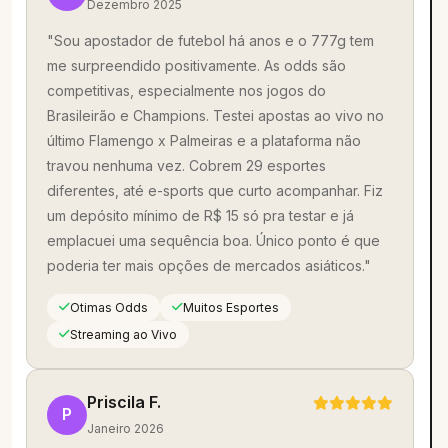
Dezembro 2025
"Sou apostador de futebol há anos e o 777g tem
me surpreendido positivamente. As odds são
competitivas, especialmente nos jogos do
Brasileirão e Champions. Testei apostas ao vivo no
último Flamengo x Palmeiras e a plataforma não
travou nenhuma vez. Cobrem 29 esportes
diferentes, até e-sports que curto acompanhar. Fiz
um depósito mínimo de R$ 15 só pra testar e já
emplacuei uma sequência boa. Único ponto é que
poderia ter mais opções de mercados asiáticos."
Otimas Odds
Muitos Esportes
Streaming ao Vivo
Priscila F.
P
Janeiro 2026