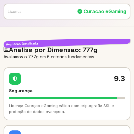
Curacao eGaming
Licenca
Avaliacao Detalhada
Analise por Dimensao: 777g
Avaliamos o 777g em 6 criterios fundamentais
9.3
Segurança
Licença Curaçao eGaming válida com criptografia SSL e
proteção de dados avançada.