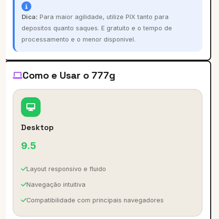
Dica:
Para maior agilidade, utilize PIX tanto para
depositos quanto saques. E gratuito e o tempo de
processamento e o menor disponivel.
Como e Usar o 777g
Desktop
9.5
Layout responsivo e fluido
Navegação intuitiva
Compatibilidade com principais navegadores