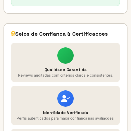
Selos de Confianca & Certificacoes
Qualidade Garantida
Reviews auditadas com criterios claros e consistentes.
Identidade Verificada
Perfis autenticados para maior confianca nas avaliacoes.