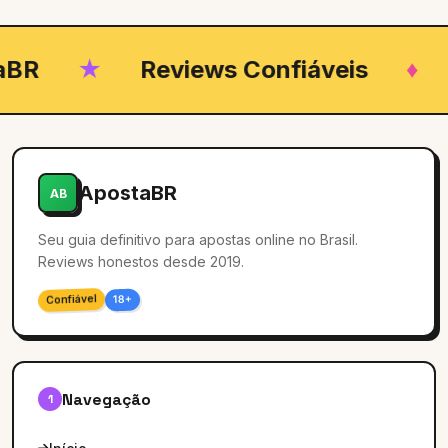
aBR
★
Reviews Confiáveis
♦
ApostaBR
AB
Seu guia definitivo para apostas online no Brasil.
Reviews honestos desde 2019.
Confiável
18+
Navegação
1