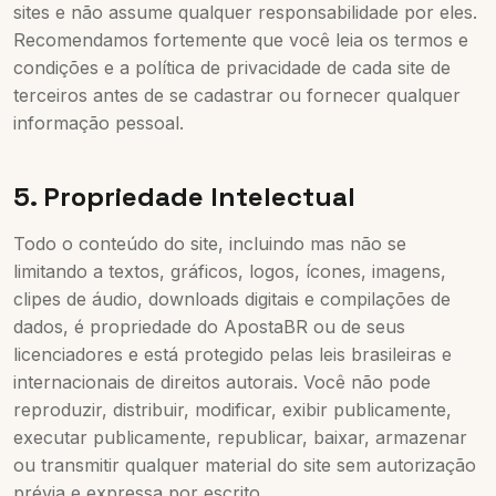
sites e não assume qualquer responsabilidade por eles.
Recomendamos fortemente que você leia os termos e
condições e a política de privacidade de cada site de
terceiros antes de se cadastrar ou fornecer qualquer
informação pessoal.
5. Propriedade Intelectual
Todo o conteúdo do site, incluindo mas não se
limitando a textos, gráficos, logos, ícones, imagens,
clipes de áudio, downloads digitais e compilações de
dados, é propriedade do ApostaBR ou de seus
licenciadores e está protegido pelas leis brasileiras e
internacionais de direitos autorais. Você não pode
reproduzir, distribuir, modificar, exibir publicamente,
executar publicamente, republicar, baixar, armazenar
ou transmitir qualquer material do site sem autorização
prévia e expressa por escrito.