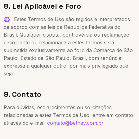
8. Lei Aplicável e Foro
Estes Termos de Uso são regidos e interpretados
de acordo com as leis da República Federativa do
Brasil. Qualquer disputa, controvérsia ou reclamação
decorrente ou relacionada a estes termos será
submetida exclusivamente ao foro da Comarca de São
Paulo, Estado de São Paulo, Brasil, com renúncia
expressa a qualquer outro, por mais privilegiado que
seja.
9. Contato
Para dúvidas, esclarecimentos ou solicitações
relacionadas a estes Termos de Uso, entre em contato
através do e-mail:
contato@betnav.com.br