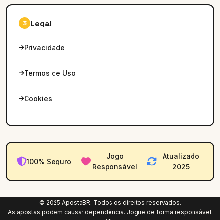
Legal
3
Privacidade
Termos de Uso
Cookies
Jogo
Atualizado
100% Seguro
Responsável
2025
©
2025
ApostaBR. Todos os direitos reservados.
As apostas podem causar dependência. Jogue de forma responsável.