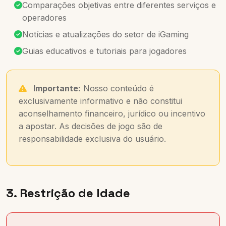
Comparações objetivas entre diferentes serviços e
operadores
Notícias e atualizações do setor de iGaming
Guias educativos e tutoriais para jogadores
Importante:
Nosso conteúdo é
exclusivamente informativo e não constitui
aconselhamento financeiro, jurídico ou incentivo
a apostar. As decisões de jogo são de
responsabilidade exclusiva do usuário.
3. Restrição de Idade