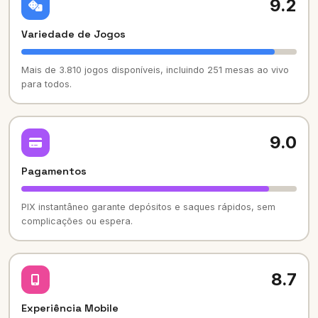
9.2
Variedade de Jogos
Mais de 3.810 jogos disponíveis, incluindo 251 mesas ao vivo
para todos.
9.0
Pagamentos
PIX instantâneo garante depósitos e saques rápidos, sem
complicações ou espera.
8.7
Experiência Mobile