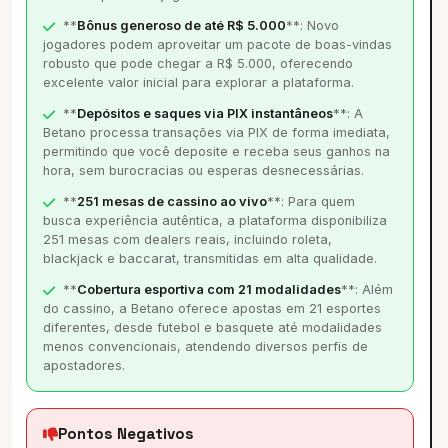
**
Bônus generoso de até R$ 5.000
**: Novo
jogadores podem aproveitar um pacote de boas-vindas
robusto que pode chegar a R$ 5.000, oferecendo
excelente valor inicial para explorar a plataforma.
**
Depósitos e saques via PIX instantâneos
**: A
Betano processa transações via PIX de forma imediata,
permitindo que você deposite e receba seus ganhos na
hora, sem burocracias ou esperas desnecessárias.
**
251 mesas de cassino ao vivo
**: Para quem
busca experiência autêntica, a plataforma disponibiliza
251 mesas com dealers reais, incluindo roleta,
blackjack e baccarat, transmitidas em alta qualidade.
**
Cobertura esportiva com 21 modalidades
**: Além
do cassino, a Betano oferece apostas em 21 esportes
diferentes, desde futebol e basquete até modalidades
menos convencionais, atendendo diversos perfis de
apostadores.
Pontos Negativos