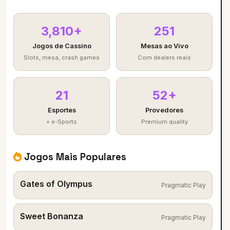
3,810+
251
Jogos de Cassino
Mesas ao Vivo
Slots, mesa, crash games
Com dealers reais
21
52+
Esportes
Provedores
+ e-Sports
Premium quality
Jogos Mais Populares
Gates of Olympus
Pragmatic Play
Sweet Bonanza
Pragmatic Play