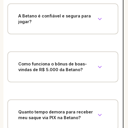
A Betano é confiável e segura para
jogar?
Como funciona o bônus de boas-
vindas de R$ 5.000 da Betano?
Quanto tempo demora para receber
meu saque via PIX na Betano?