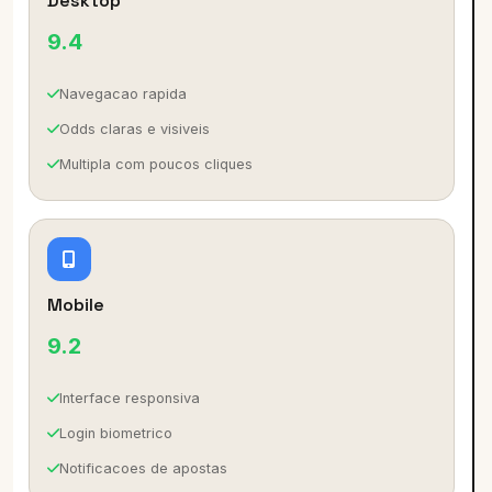
Desktop
9.4
Navegacao rapida
Odds claras e visiveis
Multipla com poucos cliques
Mobile
9.2
Interface responsiva
Login biometrico
Notificacoes de apostas