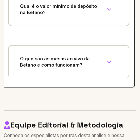
Qual é o valor mínimo de depósito
na Betano?
O que são as mesas ao vivo da
Betano e como funcionam?
Equipe Editorial & Metodologia
Conheca os especialistas por tras desta analise e nossa