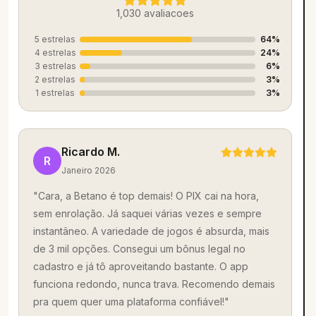
1,030 avaliacoes
5 estrelas
64%
4 estrelas
24%
3 estrelas
6%
2 estrelas
3%
1 estrelas
3%
Ricardo M.
R
Janeiro 2026
"Cara, a Betano é top demais! O PIX cai na hora,
sem enrolação. Já saquei várias vezes e sempre
instantâneo. A variedade de jogos é absurda, mais
de 3 mil opções. Consegui um bônus legal no
cadastro e já tô aproveitando bastante. O app
funciona redondo, nunca trava. Recomendo demais
pra quem quer uma plataforma confiável!"