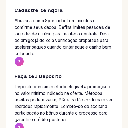
Cadastre-se Agora
Abra sua conta Sportingbet em minutos e
confirme seus dados. Defina limites pessoais de
jogo desde o início para manter o controle. Dica
de amigo: já deixe a verificação preparada para
acelerar saques quando pintar aquele ganho bem
colocado.
2
Faça seu Depósito
Deposite com um método elegível à promoção e
no valor mínimo indicado na oferta. Métodos
aceitos podem variar; PIX e cartão costumam ser
liberados rapidamente. Lembre-se de aceitar a
participação no bônus durante o processo para
garantir o crédito posterior.
3