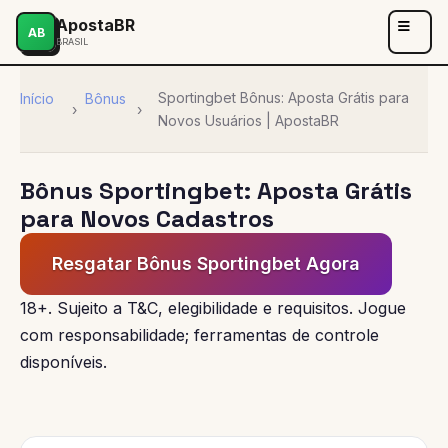
ApostaBR
AB
BRASIL
Sportingbet Bônus: Aposta Grátis para
Início
Bônus
›
›
Novos Usuários | ApostaBR
Bônus Sportingbet: Aposta Grátis
para Novos Cadastros
Resgatar Bônus Sportingbet Agora
18+. Sujeito a T&C, elegibilidade e requisitos. Jogue
com responsabilidade; ferramentas de controle
disponíveis.