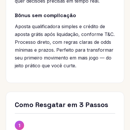
quer decisões precisas em tempo real.
Bônus sem complicação
Aposta qualificadora simples e crédito de
aposta grátis após liquidação, conforme T&C.
Processo direto, com regras claras de odds
mínimas e prazos. Perfeito para transformar
seu primeiro movimento em mais jogo — do
jeito prático que você curte.
Como Resgatar em 3 Passos
1