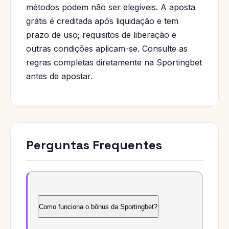
métodos podem não ser elegíveis. A aposta
grátis é creditada após liquidação e tem
prazo de uso; requisitos de liberação e
outras condições aplicam-se. Consulte as
regras completas diretamente na Sportingbet
antes de apostar.
Perguntas Frequentes
Como funciona o bônus da Sportingbet?