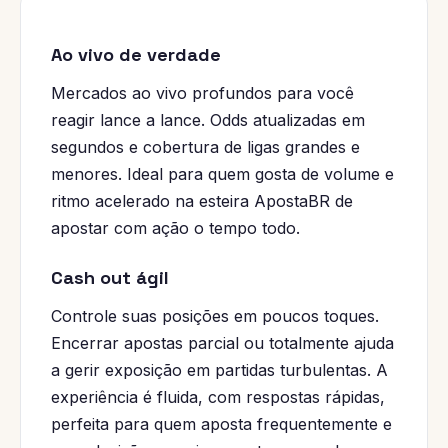
Ao vivo de verdade
Mercados ao vivo profundos para você
reagir lance a lance. Odds atualizadas em
segundos e cobertura de ligas grandes e
menores. Ideal para quem gosta de volume e
ritmo acelerado na esteira ApostaBR de
apostar com ação o tempo todo.
Cash out ágil
Controle suas posições em poucos toques.
Encerrar apostas parcial ou totalmente ajuda
a gerir exposição em partidas turbulentas. A
experiência é fluida, com respostas rápidas,
perfeita para quem aposta frequentemente e