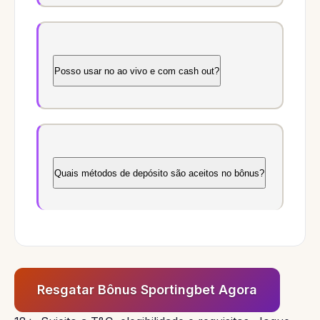
Posso usar no ao vivo e com cash out?
Quais métodos de depósito são aceitos no bônus?
Resgatar Bônus Sportingbet Agora