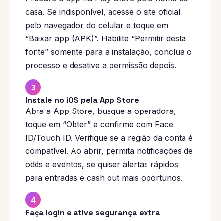
casa. Se indisponível, acesse o site oficial
pelo navegador do celular e toque em
“Baixar app (APK)”. Habilite “Permitir desta
fonte” somente para a instalação, conclua o
processo e desative a permissão depois.
3
Instale no iOS pela App Store
Abra a App Store, busque a operadora,
toque em “Obter” e confirme com Face
ID/Touch ID. Verifique se a região da conta é
compatível. Ao abrir, permita notificações de
odds e eventos, se quiser alertas rápidos
para entradas e cash out mais oportunos.
4
Faça login e ative segurança extra