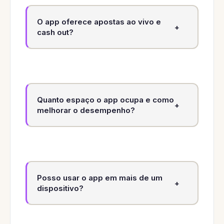
O app oferece apostas ao vivo e
+
cash out?
Quanto espaço o app ocupa e como
+
melhorar o desempenho?
Posso usar o app em mais de um
+
dispositivo?