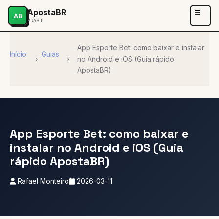
ApostaBR
AB
BRASIL
App Esporte Bet: como baixar e instalar
Início
Guias
›
›
no Android e iOS (Guia rápido
ApostaBR)
App Esporte Bet: como baixar e
instalar no Android e iOS (Guia
rápido ApostaBR)
Rafael Monteiro
2026-03-11