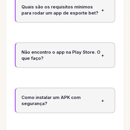
Quais são os requisitos mínimos
+
para rodar um app de esporte bet?
Não encontro o app na Play Store. O
+
que faço?
Como instalar um APK com
+
segurança?