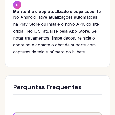
6
Mantenha o app atualizado e peça suporte
No Android, ative atualizações automáticas
na Play Store ou instale o novo APK do site
oficial. No iOS, atualize pela App Store. Se
notar travamentos, limpe dados, reinicie o
aparelho e contate o chat de suporte com
capturas de tela e número do bilhete.
Perguntas Frequentes