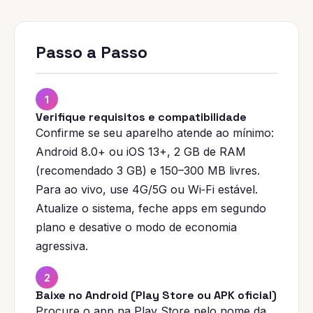
Passo a Passo
1
Verifique requisitos e compatibilidade
Confirme se seu aparelho atende ao mínimo:
Android 8.0+ ou iOS 13+, 2 GB de RAM
(recomendado 3 GB) e 150–300 MB livres.
Para ao vivo, use 4G/5G ou Wi‑Fi estável.
Atualize o sistema, feche apps em segundo
plano e desative o modo de economia
agressiva.
2
Baixe no Android (Play Store ou APK oficial)
Procure o app na Play Store pelo nome da