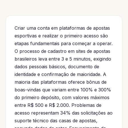
Criar uma conta em plataformas de apostas
esportivas e realizar o primeiro acesso são
etapas fundamentais para começar a operar.
O processo de cadastro em sites de apostas
brasileiros leva entre 3 e 5 minutos, exigindo
dados pessoais básicos, documento de
identidade e confirmação de maioridade. A
maioria das plataformas oferece bônus de
boas-vindas que variam entre 100% e 300%
do primeiro depósito, com valores máximos
entre R$ 500 e R$ 2.000. Problemas de
acesso representam 34% das solicitações ao
suporte técnico das casas de apostas,