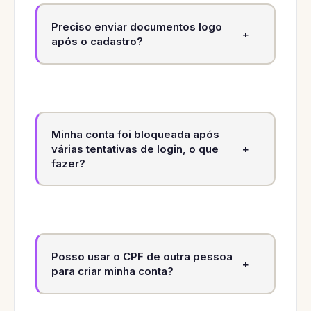
Preciso enviar documentos logo
+
após o cadastro?
Minha conta foi bloqueada após
várias tentativas de login, o que
+
fazer?
Posso usar o CPF de outra pessoa
+
para criar minha conta?