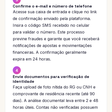
Confirme o e-mail e número de telefone
Acesse sua caixa de entrada e clique no link
de confirmação enviado pela plataforma.
Insira o código SMS recebido no celular
para validar o número. Este processo
previne fraudes e garante que você receberá
notificações de apostas e movimentações
financeiras. A confirmação geralmente
expira em 24 horas.
4
Envie documentos para verificação de
identidade
Faça upload de foto nítida do RG ou CNH e
comprovante de residência recente (até 90
dias). A análise documental leva entre 2 e 48
horas úteis. Contas não verificadas possuem