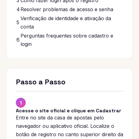
3
Como fazer login após o registro
4
Resolver problemas de acesso e senha
Verificação de identidade e ativação da
5
conta
Perguntas frequentes sobre cadastro e
6
login
Passo a Passo
1
Acesse o site oficial e clique em Cadastrar
Entre no site da casa de apostas pelo
navegador ou aplicativo oficial. Localize o
botão de registro no canto superior direito da