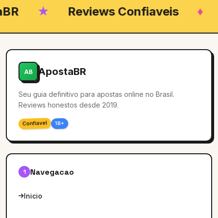
aBR
★
Reviews Confiaveis
♦
ApostaBR
AB
Seu guia definitivo para apostas online no Brasil.
Reviews honestos desde 2019.
Confiavel
18+
Navegacao
1
Inicio