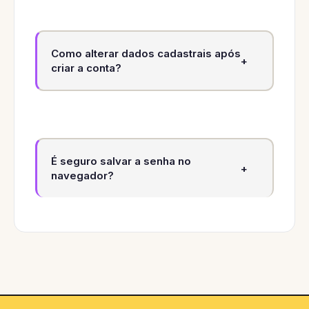
Como alterar dados cadastrais após
+
criar a conta?
É seguro salvar a senha no
+
navegador?