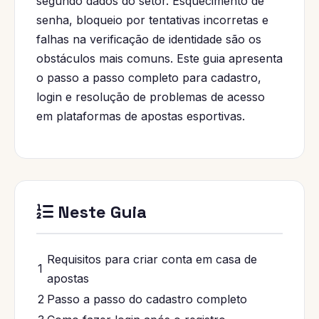
segundo dados do setor. Esquecimento de
senha, bloqueio por tentativas incorretas e
falhas na verificação de identidade são os
obstáculos mais comuns. Este guia apresenta
o passo a passo completo para cadastro,
login e resolução de problemas de acesso
em plataformas de apostas esportivas.
Neste Guia
Requisitos para criar conta em casa de
1
apostas
2
Passo a passo do cadastro completo