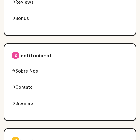
Reviews
Bonus
Institucional
2
Sobre Nos
Contato
Sitemap