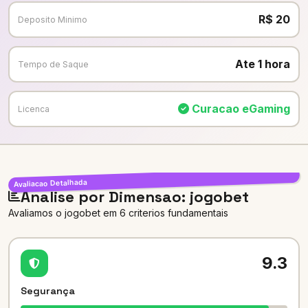
R$ 20
Deposito Minimo
Ate 1 hora
Tempo de Saque
Curacao eGaming
Licenca
Avaliacao Detalhada
Analise por Dimensao: jogobet
Avaliamos o jogobet em 6 criterios fundamentais
9.3
Segurança