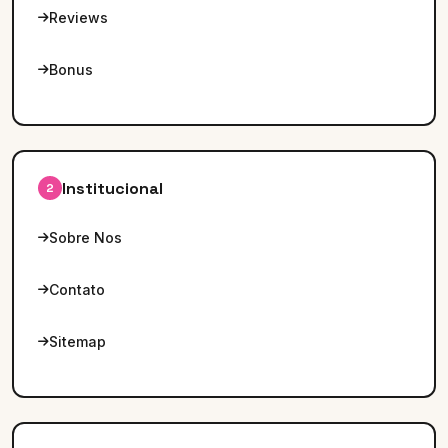
Reviews
Bonus
Institucional
2
Sobre Nos
Contato
Sitemap