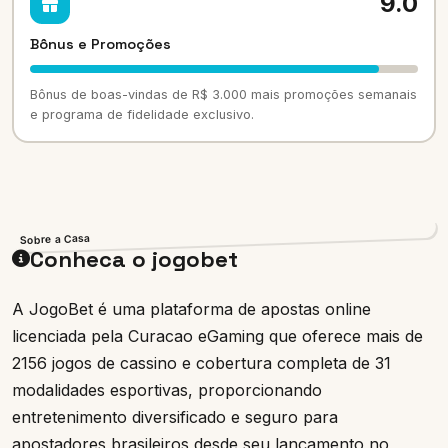
9.0
Bônus e Promoções
Bônus de boas-vindas de R$ 3.000 mais promoções semanais
e programa de fidelidade exclusivo.
Sobre a Casa
Conheca o jogobet
A JogoBet é uma plataforma de apostas online
licenciada pela Curacao eGaming que oferece mais de
2156 jogos de cassino e cobertura completa de 31
modalidades esportivas, proporcionando
entretenimento diversificado e seguro para
apostadores brasileiros desde seu lançamento no