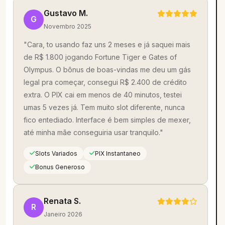
Gustavo M.
G
Novembro 2025
"Cara, to usando faz uns 2 meses e já saquei mais
de R$ 1.800 jogando Fortune Tiger e Gates of
Olympus. O bônus de boas-vindas me deu um gás
legal pra começar, consegui R$ 2.400 de crédito
extra. O PIX cai em menos de 40 minutos, testei
umas 5 vezes já. Tem muito slot diferente, nunca
fico entediado. Interface é bem simples de mexer,
até minha mãe conseguiria usar tranquilo."
Slots Variados
PIX Instantaneo
Bonus Generoso
Renata S.
R
Janeiro 2026