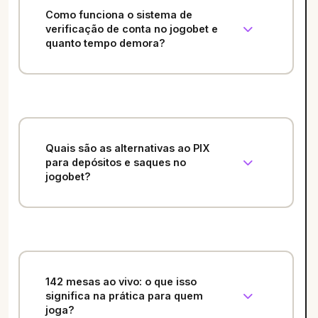
Como funciona o sistema de
verificação de conta no jogobet e
quanto tempo demora?
Quais são as alternativas ao PIX
para depósitos e saques no
jogobet?
142 mesas ao vivo: o que isso
significa na prática para quem
joga?