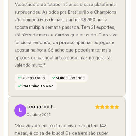
"Apostadora de futebol há anos e essa plataforma
surpreendeu. As odds pra Brasileirão e Champions
são competitivas demais, ganhei R$ 950 numa
aposta múltipla semana passada. Tem 31 esportes,
até tênis de mesa e dardos que eu curto. O ao vivo
funciona redondo, dá pra acompanhar os jogos e
apostar na hora. Só acho que poderiam ter mais
opções de cashout antecipado, mas no geral tá
valendo muito."
Otimas Odds
Muitos Esportes
Streaming ao Vivo
Leonardo P.
L
Outubro 2025
"Sou viciado em roleta ao vivo e aqui tem 142
mesas, é coisa de louco! Os dealers são super