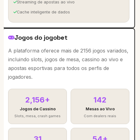
Streaming de apostas ao vivo
Cache inteligente de dados
Jogos do jogobet
A plataforma oferece mais de 2156 jogos variados,
incluindo slots, jogos de mesa, cassino ao vivo e
apostas esportivas para todos os perfis de
jogadores.
2,156+
142
Jogos de Cassino
Mesas ao Vivo
Slots, mesa, crash games
Com dealers reais
31
54+