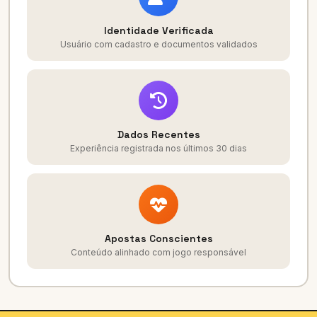
Identidade Verificada
Usuário com cadastro e documentos validados
Dados Recentes
Experiência registrada nos últimos 30 dias
Apostas Conscientes
Conteúdo alinhado com jogo responsável