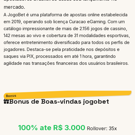
mercado.
A JogoBet é uma plataforma de apostas online estabelecida
em 2019, operando sob licença Curacao eGaming. Com um
catálogo impressionante de mais de 2.156 jogos de cassino,
142 mesas ao vivo e cobertura de 31 modalidades esportivas,
oferece entretenimento diversificado para todos os perfis de
jogadores. Destaca-se pela praticidade nos depósitos e
saques via PIX, processados em até 1 hora, garantindo
agilidade nas transações financeiras dos usuários brasileiros.
Bonus
Bonus de Boas-vindas jogobet
100% ate R$ 3.000
Rollover: 35x