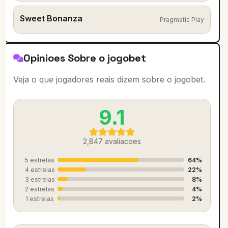
Sweet Bonanza
Pragmatic Play
Opinioes Sobre o jogobet
Veja o que jogadores reais dizem sobre o jogobet.
9.1
2,847 avaliacoes
5 estrelas
64%
4 estrelas
22%
3 estrelas
8%
2 estrelas
4%
1 estrelas
2%