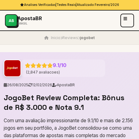
Analises Verificadas
|
Testes Reais
|
Atualizado Fevereiro/2026
ApostaBR
AB
BRASIL
Inicio
Reviews
jogobet
9.1/10
(2,847 avaliacoes)
26/08/2025
12/02/2026
ApostaBR
JogoBet Review Completa: Bônus
de R$ 3.000 e Nota 9.1
Com uma avaliação impressionante de 9.1/10 e mais de 2.156
jogos em seu portfólio, a JogoBet consolidou-se como uma
das plataformas de apostas mais completas do mercado