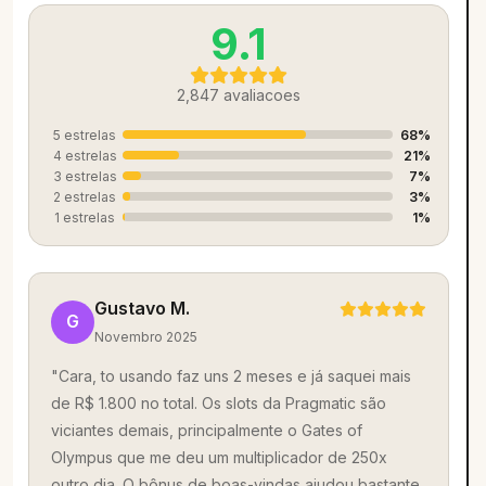
9.1
2,847 avaliacoes
5 estrelas
68%
4 estrelas
21%
3 estrelas
7%
2 estrelas
3%
1 estrelas
1%
Gustavo M.
G
Novembro 2025
"Cara, to usando faz uns 2 meses e já saquei mais
de R$ 1.800 no total. Os slots da Pragmatic são
viciantes demais, principalmente o Gates of
Olympus que me deu um multiplicador de 250x
outro dia. O bônus de boas-vindas ajudou bastante