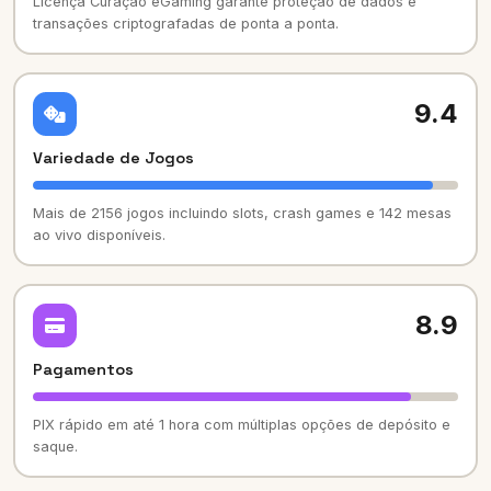
Licença Curaçao eGaming garante proteção de dados e
transações criptografadas de ponta a ponta.
9.4
Variedade de Jogos
Mais de 2156 jogos incluindo slots, crash games e 142 mesas
ao vivo disponíveis.
8.9
Pagamentos
PIX rápido em até 1 hora com múltiplas opções de depósito e
saque.