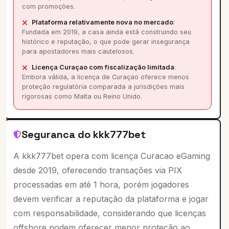
com promoções.
Plataforma relativamente nova no mercado
:
Fundada em 2019, a casa ainda está construindo seu
histórico e reputação, o que pode gerar insegurança
para apostadores mais cautelosos.
Licença Curaçao com fiscalização limitada
:
Embora válida, a licença de Curaçao oferece menos
proteção regulatória comparada a jurisdições mais
rigorosas como Malta ou Reino Unido.
Seguranca do kkk777bet
A kkk777bet opera com licença Curacao eGaming
desde 2019, oferecendo transações via PIX
processadas em até 1 hora, porém jogadores
devem verificar a reputação da plataforma e jogar
com responsabilidade, considerando que licenças
offshore podem oferecer menor proteção ao