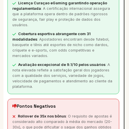
Licença Curaçao eGaming garantindo operação
regulamentada
: A certificação internacional assegura
que a plataforma opera dentro de padrões rigorosos
de segurança, fair play e proteção de dados dos
usuários.
Cobertura esportiva abrangente com 31
modalidades
: Apostadores encontram desde futebol,
basquete e tênis até esportes de nicho como dardos,
críquete e e-sports, com odds competitivas e
mercados variados.
Avaliação excepcional de 9.1/10 pelos usuários
: A
nota elevada reflete a satisfação geral dos jogadores
com a qualidade dos serviços, variedade de jogos,
velocidade de pagamentos e atendimento ao cliente da
plataforma.
Pontos Negativos
Rollover de 35x nos bônus
: O requisito de apostas é
considerado alto comparado à média do mercado (20-
30x), o que pode dificultar o saque dos ganhos obtidos