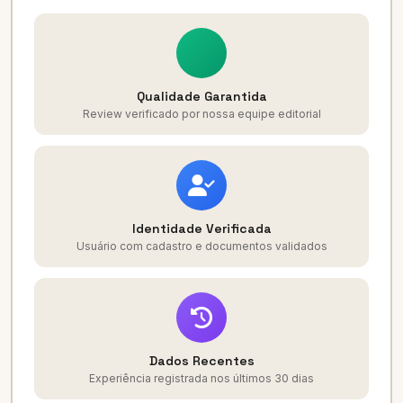
Qualidade Garantida
Review verificado por nossa equipe editorial
Identidade Verificada
Usuário com cadastro e documentos validados
Dados Recentes
Experiência registrada nos últimos 30 dias