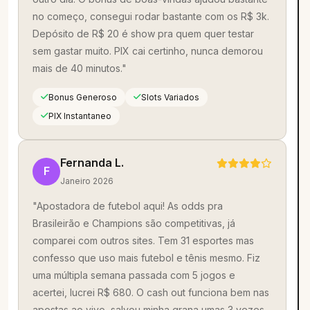
no começo, consegui rodar bastante com os R$ 3k.
Depósito de R$ 20 é show pra quem quer testar
sem gastar muito. PIX cai certinho, nunca demorou
mais de 40 minutos."
Bonus Generoso
Slots Variados
PIX Instantaneo
Fernanda L.
F
Janeiro 2026
"Apostadora de futebol aqui! As odds pra
Brasileirão e Champions são competitivas, já
comparei com outros sites. Tem 31 esportes mas
confesso que uso mais futebol e tênis mesmo. Fiz
uma múltipla semana passada com 5 jogos e
acertei, lucrei R$ 680. O cash out funciona bem nas
apostas ao vivo, salvou minha grana umas 3 vezes