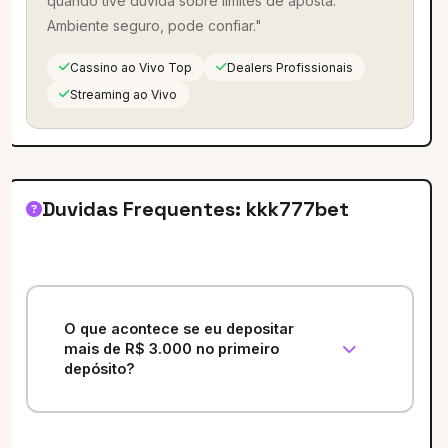
quando tive dúvida sobre limites de aposta.
Ambiente seguro, pode confiar."
Cassino ao Vivo Top
Dealers Profissionais
Streaming ao Vivo
Duvidas Frequentes: kkk777bet
O que acontece se eu depositar
mais de R$ 3.000 no primeiro
depósito?