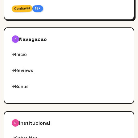
Confiavel
18+
Navegacao
1
Inicio
Reviews
Bonus
Institucional
2