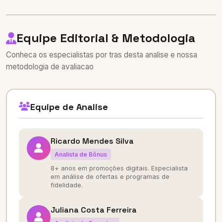
Equipe Editorial & Metodologia
Conheca os especialistas por tras desta analise e nossa
metodologia de avaliacao
Equipe de Analise
Ricardo Mendes Silva
Analista de Bônus
8+ anos em promoções digitais. Especialista
em análise de ofertas e programas de
fidelidade.
Juliana Costa Ferreira