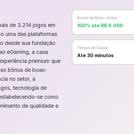
Bonus de Boas-vindas
mais de 3.214 jogos em
100% ate R$ 6.000
mo uma das plataformas
ro desde sua fundação
Tempo de Saque
cao eGaming, a casa
Ate 30 minutos
experiência premium que
roso bônus de boas-
ia no setor, a
gos, tecnologia de
 estabelecendo-se como
enimento de qualidade e