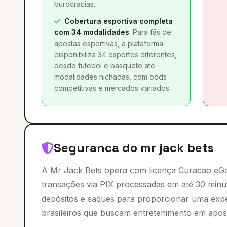
burocracias.
Cobertura esportiva completa
com 34 modalidades
: Para fãs de
apostas esportivas, a plataforma
disponibiliza 34 esportes diferentes,
desde futebol e basquete até
modalidades nichadas, com odds
competitivas e mercados variados.
Seguranca do mr jack bets
A Mr Jack Bets opera com licença Curacao eG
transações via PIX processadas em até 30 minut
depósitos e saques para proporcionar uma expe
brasileiros que buscam entretenimento em apost