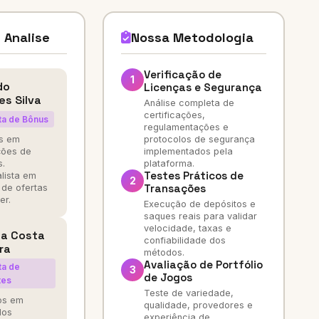
 Analise
Nossa Metodologia
Verificação de
1
do
Licenças e Segurança
s Silva
Análise completa de
certificações,
ta de Bônus
regulamentações e
s em
protocolos de segurança
ões de
implementados pela
s.
plataforma.
Testes Práticos de
lista em
2
Transações
 de ofertas
er.
Execução de depósitos e
saques reais para validar
velocidade, taxas e
na Costa
confiabilidade dos
ra
métodos.
Avaliação de Portfólio
ta de
3
de Jogos
tes
Teste de variedade,
os em
qualidade, provedores e
dos
experiência de