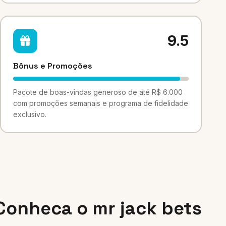
9.5
Bônus e Promoções
Pacote de boas-vindas generoso de até R$ 6.000
com promoções semanais e programa de fidelidade
exclusivo.
onheca o mr jack bets