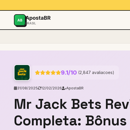
ApostaBR
AB
BRASIL
9.1/10
(2,847 avaliacoes)
31/08/2025
12/02/2026
ApostaBR
Mr Jack Bets Re
Completa: Bônus