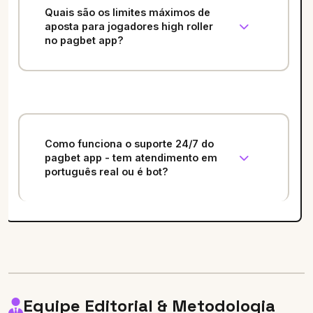
Quais são os limites máximos de
aposta para jogadores high roller
no pagbet app?
Como funciona o suporte 24/7 do
pagbet app - tem atendimento em
português real ou é bot?
Equipe Editorial & Metodologia