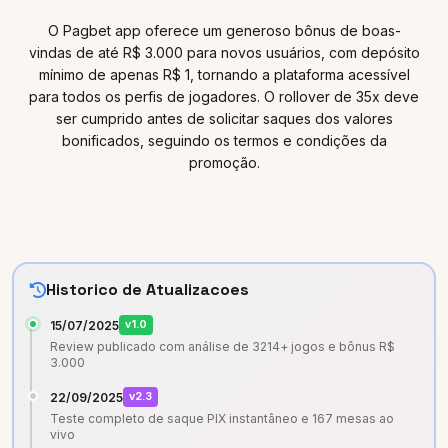
O Pagbet app oferece um generoso bônus de boas-
vindas de até R$ 3.000 para novos usuários, com depósito
mínimo de apenas R$ 1, tornando a plataforma acessível
para todos os perfis de jogadores. O rollover de 35x deve
ser cumprido antes de solicitar saques dos valores
bonificados, seguindo os termos e condições da
promoção.
Historico de Atualizacoes
15/07/2025
v1.0
Review publicado com análise de 3214+ jogos e bônus R$
3.000
22/09/2025
v2.3
Teste completo de saque PIX instantâneo e 167 mesas ao
vivo