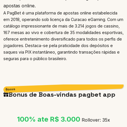
apostas online.
A PagBet é uma plataforma de apostas online estabelecida
em 2018, operando sob licença da Curacao eGaming. Com um
catálogo impressionante de mais de 3.214 jogos de cassino,
167 mesas ao vivo e cobertura de 35 modalidades esportivas,
oferece entretenimento diversificado para todos os perfis de
jogadores. Destaca-se pela praticidade dos depósitos e
saques via PIX instantâneo, garantindo transações rápidas e
seguras para o público brasileiro.
Bonus
Bonus de Boas-vindas pagbet app
100% ate R$ 3.000
Rollover: 35x