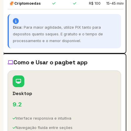
Criptomoedas
R$ 100
15-45 minutos
Dica:
Para maior agilidade, utilize PIX tanto para
depositos quanto saques. E gratuito e o tempo de
processamento e o menor disponivel.
Como e Usar o pagbet app
Desktop
9.2
Interface responsiva e intuitiva
Navegação fluida entre seções