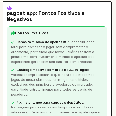
pagbet app: Pontos Positivos e
Negativos
Pontos Positivos
Depósito mínimo de apenas R$ 1
: acessibilidade
total para começar a jogar sem comprometer o
orçamento, permitindo que novos usuários testem a
plataforma com investimento mínimo e apostadores
experientes gerenciem seu bankroll com precisão.
Catálogo massivo com mais de 3.214 jogos
:
variedade impressionante que inclui slots modernos,
jogos de mesa clássicos, crash games e títulos
exclusivos dos principais provedores do mercado,
garantindo entretenimento para todos os perfis de
jogadores.
PIX instantâneo para saques e depósitos
:
transações processadas em tempo real sem taxas
adicionais, oferecendo a conveniência e rapidez que o