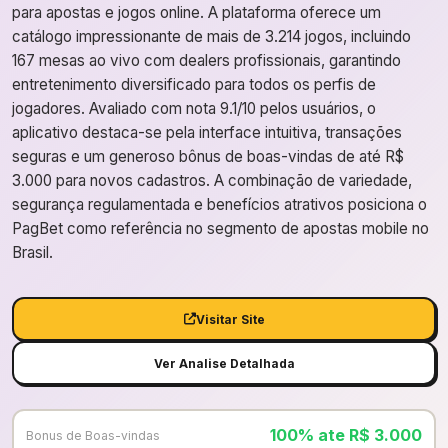
para apostas e jogos online. A plataforma oferece um
catálogo impressionante de mais de 3.214 jogos, incluindo
167 mesas ao vivo com dealers profissionais, garantindo
entretenimento diversificado para todos os perfis de
jogadores. Avaliado com nota 9.1/10 pelos usuários, o
aplicativo destaca-se pela interface intuitiva, transações
seguras e um generoso bônus de boas-vindas de até R$
3.000 para novos cadastros. A combinação de variedade,
segurança regulamentada e benefícios atrativos posiciona o
PagBet como referência no segmento de apostas mobile no
Brasil.
Visitar Site
Ver Analise Detalhada
100% ate R$ 3.000
Bonus de Boas-vindas