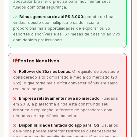
apostador brasileiro precisa para movimentar seus
fundos com total segurança.
Bônus generoso de até R$ 3.000
: pacote de boas-
vindas robusto que multiplica o saldo inicial e
proporciona mais oportunidades de explorar os 35
esportes disponíveis e as 167 mesas de cassino ao vivo
com dealers profissionais.
Pontos Negativos
Rollover de 35x nos bônus
: O requisito de apostas é
considerado alto comparado à média do mercado (20-
25x), o que torna mais difícil converter bônus em saldo
real para saque.
Empresa relativamente nova no mercado
: Fundada
em 2018, a plataforma ainda está construindo seu
histórico e reputação, diferente de operadoras com
décadas de experiência no setor.
Disponibilidade limitada do app para iOS
: Usuários
de iPhone podem enfrentar restrições ou necessidade
de usar a versão mobile do navegador, já que apps de