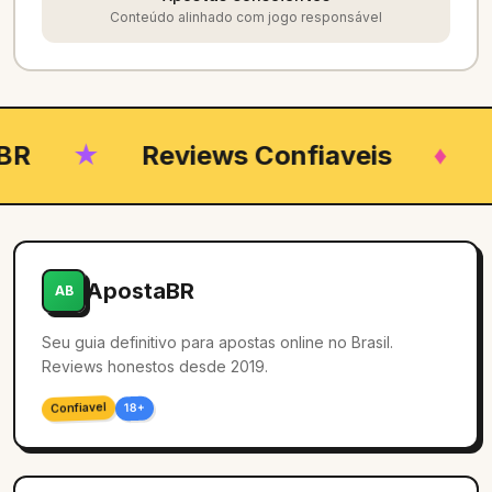
Conteúdo alinhado com jogo responsável
BR
★
Reviews Confiaveis
♦
ApostaBR
AB
Seu guia definitivo para apostas online no Brasil.
Reviews honestos desde 2019.
Confiavel
18+