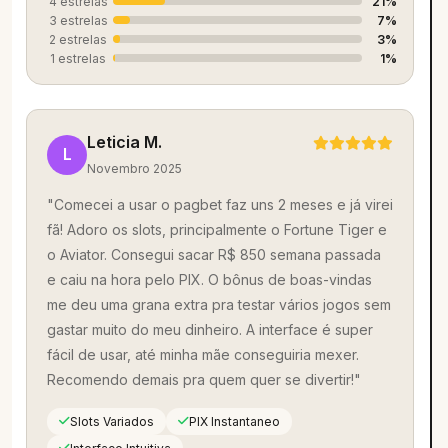
4 estrelas
21%
3 estrelas
7%
2 estrelas
3%
1 estrelas
1%
Leticia M.
L
Novembro 2025
"Comecei a usar o pagbet faz uns 2 meses e já virei
fã! Adoro os slots, principalmente o Fortune Tiger e
o Aviator. Consegui sacar R$ 850 semana passada
e caiu na hora pelo PIX. O bônus de boas-vindas
me deu uma grana extra pra testar vários jogos sem
gastar muito do meu dinheiro. A interface é super
fácil de usar, até minha mãe conseguiria mexer.
Recomendo demais pra quem quer se divertir!"
Slots Variados
PIX Instantaneo