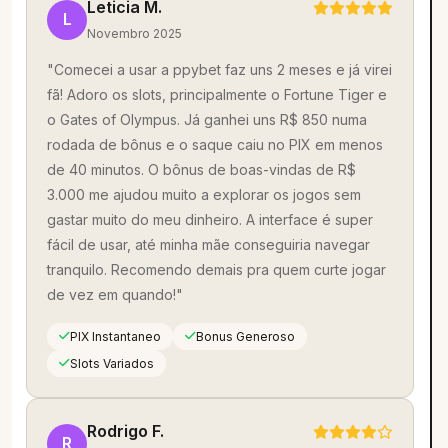
Leticia M.
L
Novembro 2025
"Comecei a usar a ppybet faz uns 2 meses e já virei
fã! Adoro os slots, principalmente o Fortune Tiger e
o Gates of Olympus. Já ganhei uns R$ 850 numa
rodada de bônus e o saque caiu no PIX em menos
de 40 minutos. O bônus de boas-vindas de R$
3.000 me ajudou muito a explorar os jogos sem
gastar muito do meu dinheiro. A interface é super
fácil de usar, até minha mãe conseguiria navegar
tranquilo. Recomendo demais pra quem curte jogar
de vez em quando!"
PIX Instantaneo
Bonus Generoso
Slots Variados
Rodrigo F.
R