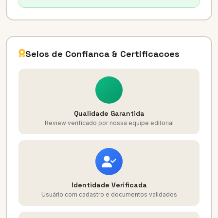
Selos de Confianca & Certificacoes
Qualidade Garantida
Review verificado por nossa equipe editorial
Identidade Verificada
Usuário com cadastro e documentos validados