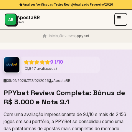
Analises Verificadas
|
Testes Reais
|
Atualizado Fevereiro/2026
ApostaBR
AB
BRASIL
Inicio
Reviews
ppybet
9.1/10
(2,847 avaliacoes)
05/01/2026
12/02/2026
ApostaBR
PPYbet Review Completa: Bônus de
R$ 3.000 e Nota 9.1
Com uma avaliação impressionante de 9.1/10 e mais de 2.156
jogos em seu portfólio, a PPYBet se consolidou como uma
das plataformas de apostas mais completas do mercado