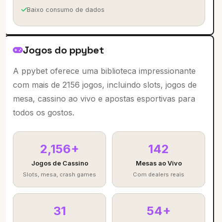
Baixo consumo de dados
Jogos do ppybet
A ppybet oferece uma biblioteca impressionante
com mais de 2156 jogos, incluindo slots, jogos de
mesa, cassino ao vivo e apostas esportivas para
todos os gostos.
2,156+
142
Jogos de Cassino
Mesas ao Vivo
Slots, mesa, crash games
Com dealers reais
31
54+