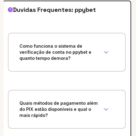
Duvidas Frequentes: ppybet
Como funciona o sistema de
verificação de conta no ppybet e
quanto tempo demora?
Quais métodos de pagamento além
do PIX estão disponíveis e qual o
mais rápido?