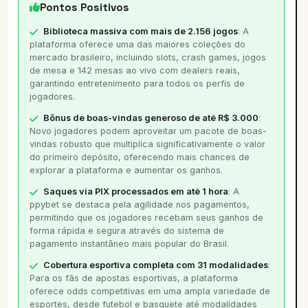
Pontos Positivos
Biblioteca massiva com mais de 2.156 jogos
: A
plataforma oferece uma das maiores coleções do
mercado brasileiro, incluindo slots, crash games, jogos
de mesa e 142 mesas ao vivo com dealers reais,
garantindo entretenimento para todos os perfis de
jogadores.
Bônus de boas-vindas generoso de até R$ 3.000
:
Novo jogadores podem aproveitar um pacote de boas-
vindas robusto que multiplica significativamente o valor
do primeiro depósito, oferecendo mais chances de
explorar a plataforma e aumentar os ganhos.
Saques via PIX processados em até 1 hora
: A
ppybet se destaca pela agilidade nos pagamentos,
permitindo que os jogadores recebam seus ganhos de
forma rápida e segura através do sistema de
pagamento instantâneo mais popular do Brasil.
Cobertura esportiva completa com 31 modalidades
:
Para os fãs de apostas esportivas, a plataforma
oferece odds competitivas em uma ampla variedade de
esportes, desde futebol e basquete até modalidades