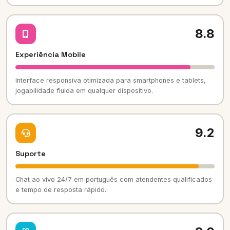
8.8
Experiência Mobile
Interface responsiva otimizada para smartphones e tablets,
jogabilidade fluida em qualquer dispositivo.
9.2
Suporte
Chat ao vivo 24/7 em português com atendentes qualificados
e tempo de resposta rápido.