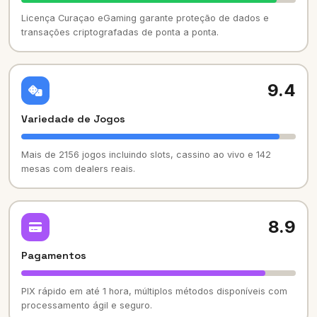
Licença Curaçao eGaming garante proteção de dados e
transações criptografadas de ponta a ponta.
9.4
Variedade de Jogos
Mais de 2156 jogos incluindo slots, cassino ao vivo e 142
mesas com dealers reais.
8.9
Pagamentos
PIX rápido em até 1 hora, múltiplos métodos disponíveis com
processamento ágil e seguro.