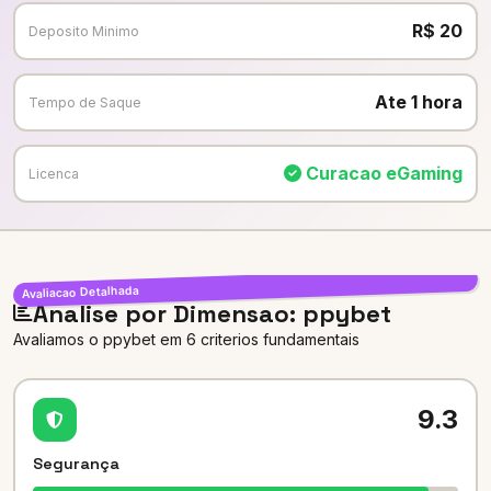
R$ 20
Deposito Minimo
Ate 1 hora
Tempo de Saque
Curacao eGaming
Licenca
Avaliacao Detalhada
Analise por Dimensao: ppybet
Avaliamos o ppybet em 6 criterios fundamentais
9.3
Segurança