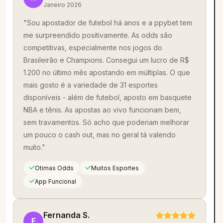
Janeiro 2026
"Sou apostador de futebol há anos e a ppybet tem
me surpreendido positivamente. As odds são
competitivas, especialmente nos jogos do
Brasileirão e Champions. Consegui um lucro de R$
1.200 no último mês apostando em múltiplas. O que
mais gosto é a variedade de 31 esportes
disponíveis - além de futebol, aposto em basquete
NBA e tênis. As apostas ao vivo funcionam bem,
sem travamentos. Só acho que poderiam melhorar
um pouco o cash out, mas no geral tá valendo
muito."
Otimas Odds
Muitos Esportes
App Funcional
Fernanda S.
F