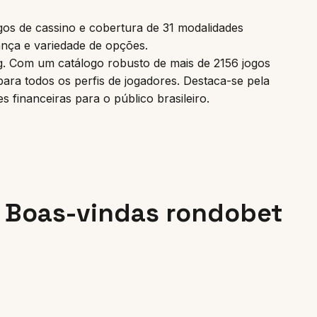
os de cassino e cobertura de 31 modalidades
ança e variedade de opções.
. Com um catálogo robusto de mais de 2156 jogos
para todos os perfis de jogadores. Destaca-se pela
 financeiras para o público brasileiro.
 Boas-vindas rondobet