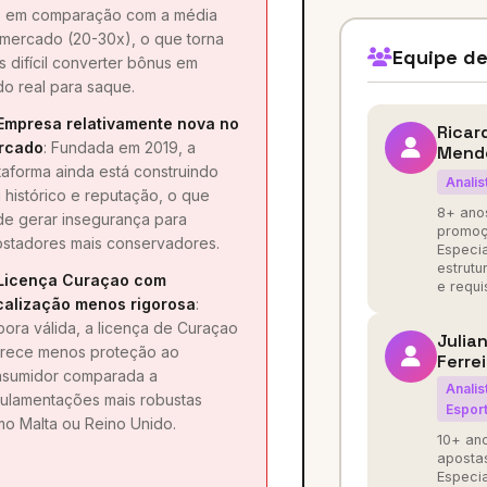
o em comparação com a média
mercado (20-30x), o que torna
Equipe de
s difícil converter bônus em
do real para saque.
Empresa relativamente nova no
Ricar
rcado
: Fundada em 2019, a
Mende
taforma ainda está construindo
Analis
 histórico e reputação, o que
8+ ano
e gerar insegurança para
promoçõ
stadores mais conservadores.
Especia
estrutu
Licença Curaçao com
e requi
calização menos rigorosa
:
ora válida, a licença de Curaçao
Julia
rece menos proteção ao
Ferrei
sumidor comparada a
Analis
ulamentações mais robustas
Espor
o Malta ou Reino Unido.
10+ an
apostas
Especia