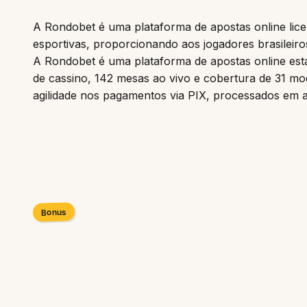
A Rondobet é uma plataforma de apostas online lice
esportivas, proporcionando aos jogadores brasilei
A Rondobet é uma plataforma de apostas online est
de cassino, 142 mesas ao vivo e cobertura de 31 mod
agilidade nos pagamentos via PIX, processados em at
Bonus