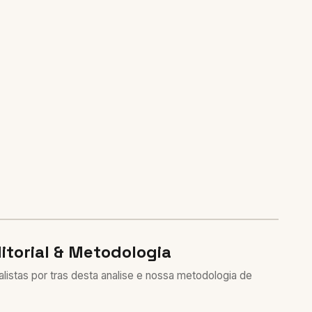
itorial & Metodologia
istas por tras desta analise e nossa metodologia de