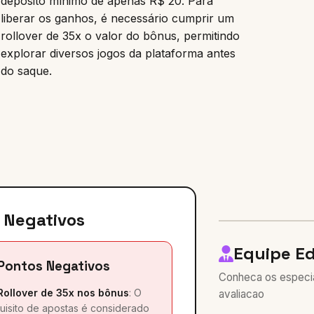
depósito mínimo de apenas R$ 20. Para
liberar os ganhos, é necessário cumprir um
rollover de 35x o valor do bônus, permitindo
explorar diversos jogos da plataforma antes
do saque.
e Negativos
Equipe Ed
Pontos Negativos
Conheca os especial
Rollover de 35x nos bônus
: O
avaliacao
uisito de apostas é considerado