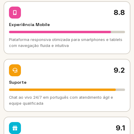
8.8
Experiência Mobile
Plataforma responsiva otimizada para smartphones e tablets
com navegação fluida e intuitiva
9.2
Suporte
Chat ao vivo 24/7 em português com atendimento ágil e
equipe qualificada
9.1