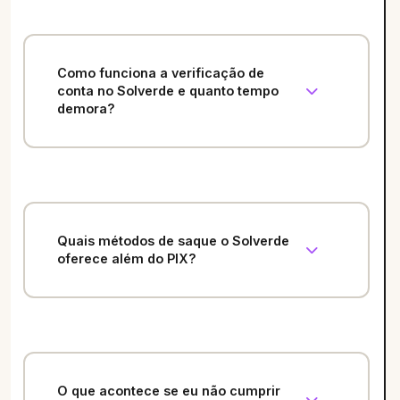
Como funciona a verificação de
conta no Solverde e quanto tempo
demora?
Quais métodos de saque o Solverde
oferece além do PIX?
O que acontece se eu não cumprir