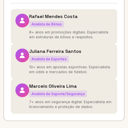
Rafael Mendes Costa
Analista de Bônus
8+ anos em promoções digitais. Especialista
em estruturas de bônus e requisitos.
Juliana Ferreira Santos
Analista de Esportes
10+ anos em apostas esportivas. Especialista
em odds e mercados de futebol.
Marcelo Oliveira Lima
Analista de Suporte/Segurança
7+ anos em segurança digital. Especialista em
licenciamento e proteção de dados.