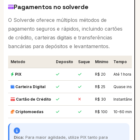
Pagamentos no solverde
O Solverde oferece múltiplos métodos de
pagamento seguros e rápidos, incluindo cartões
de crédito, carteiras digitais e transferências
bancárias para depósitos e levantamentos.
Metodo
Deposito
Saque
Minimo
Tempo
PIX
R$ 20
Até 1 hora
Carteira Digital
R$ 25
Quase instant
Cartão de Crédito
R$ 30
Instantâneo
Criptomoedas
R$ 100
10-60 minutos
Dica:
Para maior agilidade, utilize PIX tanto para