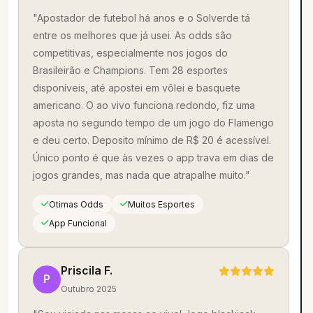
"Apostador de futebol há anos e o Solverde tá
entre os melhores que já usei. As odds são
competitivas, especialmente nos jogos do
Brasileirão e Champions. Tem 28 esportes
disponíveis, até apostei em vôlei e basquete
americano. O ao vivo funciona redondo, fiz uma
aposta no segundo tempo de um jogo do Flamengo
e deu certo. Deposito mínimo de R$ 20 é acessível.
Único ponto é que às vezes o app trava em dias de
jogos grandes, mas nada que atrapalhe muito."
Otimas Odds
Muitos Esportes
App Funcional
Priscila F.
P
Outubro 2025