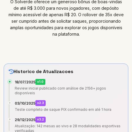
O Solverde oferece um generoso bônus de boas-vindas
de até R$ 3.000 para novos jogadores, com depósito
mínimo acessível de apenas R$ 20. O rollover de 35x deve
ser cumprido antes de solicitar saques, proporcionando
amplas oportunidades para explorar os jogos disponíveis
na plataforma.
Historico de Atualizacoes
18/07/2025
v1.0
Review inicial publicado com análise de 2156+ jogos
disponíveis
03/10/2025
v2.3
Teste completo de saque PIX confirmado em até 1 hora
29/12/2025
v3.2
Atualização: 142 mesas ao vivo e 28 modalidades esportivas
verificadas