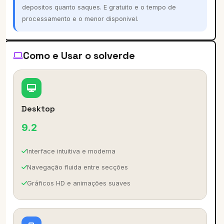
depositos quanto saques. E gratuito e o tempo de
processamento e o menor disponivel.
Como e Usar o solverde
Desktop
9.2
Interface intuitiva e moderna
Navegação fluida entre secções
Gráficos HD e animações suaves