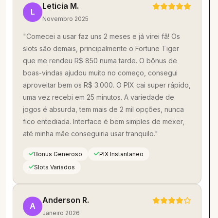
Leticia M.
L
Novembro 2025
"Comecei a usar faz uns 2 meses e já virei fã! Os
slots são demais, principalmente o Fortune Tiger
que me rendeu R$ 850 numa tarde. O bônus de
boas-vindas ajudou muito no começo, consegui
aproveitar bem os R$ 3.000. O PIX cai super rápido,
uma vez recebi em 25 minutos. A variedade de
jogos é absurda, tem mais de 2 mil opções, nunca
fico entediada. Interface é bem simples de mexer,
até minha mãe conseguiria usar tranquilo."
Bonus Generoso
PIX Instantaneo
Slots Variados
Anderson R.
A
Janeiro 2026