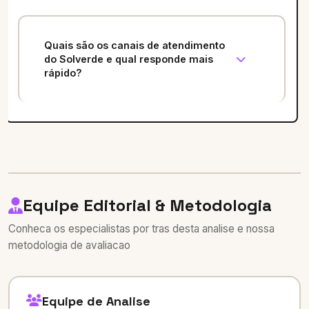
Quais são os canais de atendimento
do Solverde e qual responde mais
rápido?
Equipe Editorial & Metodologia
Conheca os especialistas por tras desta analise e nossa
metodologia de avaliacao
Equipe de Analise