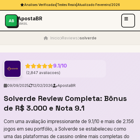
Analises Verificadas
|
Testes Reais
|
Atualizado Fevereiro/2026
ApostaBR
AB
BRASIL
Inicio
Reviews
solverde
9.1/10
(2,847 avaliacoes)
09/09/2025
12/02/2026
ApostaBR
Solverde Review Completa: Bônus
de R$ 3.000 e Nota 9.1
Com uma avaliação impressionante de 9.1/10 e mais de 2.156
jogos em seu portfólio, a Solverde se estabeleceu como
uma das plataformas de cassino online mais completas do