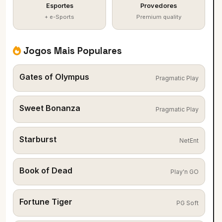
Esportes
Provedores
+ e-Sports
Premium quality
Jogos Mais Populares
Gates of Olympus
Pragmatic Play
Sweet Bonanza
Pragmatic Play
Starburst
NetEnt
Book of Dead
Play'n GO
Fortune Tiger
PG Soft