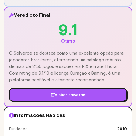
Veredicto Final
9.1
Otimo
O Solverde se destaca como uma excelente opção para
jogadores brasileiros, oferecendo um catálogo robusto
de mais de 2156 jogos e saques via PIX em até 1 hora.
Com rating de 9.1/10 e licença Curaçao eGaming, é uma
plataforma confiável e altamente recomendada.
Visitar solverde
Informacoes Rapidas
Fundacao
2019