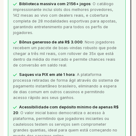
Biblioteca massiva com 2156+ jogos
: O catálogo
impressionante inclui slots dos melhores provedores,
142 mesas ao vivo com dealers reais, e cobertura
completa de 28 modalidades esportivas para apostas,
garantindo entretenimento para todos os perfis de
jogadores.
Bônus generoso de até R$ 3.000
: Novo jogadores
recebem um pacote de boas-vindas robusto que pode
chegar a três mil reais, com rollover de 35x que está
dentro da média do mercado e permite chances reais
de conversão em saldo real.
Saques via PIX em até 1 hora
: A plataforma
processa retiradas de forma ágil através do sistema de
pagamento instantâneo brasileiro, eliminando a espera
de dias comum em outros cassinos e permitindo
acesso rápido aos seus ganhos.
Acessibilidade com depósito mínimo de apenas R$
20
: O valor inicial baixo democratiza o acesso à
plataforma, permitindo que jogadores iniciantes ou
cautelosos testem os serviços sem comprometer
grandes quantias, ideal para quem está começando no
mundo dos cassinos online.