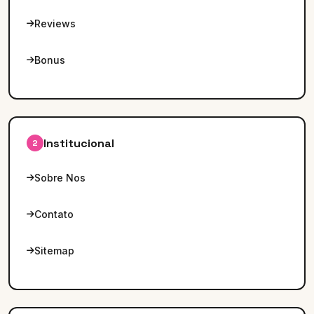
Reviews
Bonus
Institucional
2
Sobre Nos
Contato
Sitemap