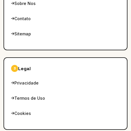
Sobre Nos
Contato
Sitemap
Legal
3
Privacidade
Termos de Uso
Cookies