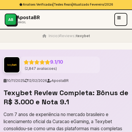
Analises Verificadas
|
Testes Reais
|
Atualizado Fevereiro/2026
ApostaBR
AB
BRASIL
Inicio
Reviews
texybet
9.1/10
(2,847 avaliacoes)
10/11/2025
12/02/2026
ApostaBR
Texybet Review Completa: Bônus de
R$ 3.000 e Nota 9.1
Com 7 anos de experiência no mercado brasileiro e
licenciamento oficial da Curacao eGaming, a Texybet
consolidou-se como uma das plataformas mais completas