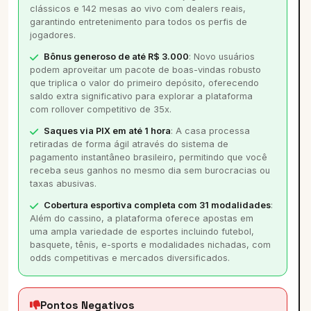
clássicos e 142 mesas ao vivo com dealers reais,
garantindo entretenimento para todos os perfis de
jogadores.
Bônus generoso de até R$ 3.000
: Novo usuários
podem aproveitar um pacote de boas-vindas robusto
que triplica o valor do primeiro depósito, oferecendo
saldo extra significativo para explorar a plataforma
com rollover competitivo de 35x.
Saques via PIX em até 1 hora
: A casa processa
retiradas de forma ágil através do sistema de
pagamento instantâneo brasileiro, permitindo que você
receba seus ganhos no mesmo dia sem burocracias ou
taxas abusivas.
Cobertura esportiva completa com 31 modalidades
:
Além do cassino, a plataforma oferece apostas em
uma ampla variedade de esportes incluindo futebol,
basquete, tênis, e-sports e modalidades nichadas, com
odds competitivas e mercados diversificados.
Pontos Negativos