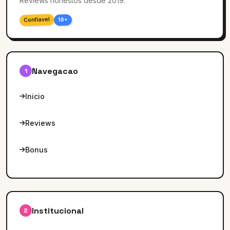
Reviews honestos desde 2019.
Confiavel
18+
Navegacao
1
Inicio
Reviews
Bonus
Institucional
2