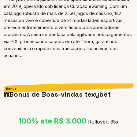
em 2019, operando sob licença Curaçao eGaming. Com um
catálogo robusto de mais de 2.156 jogos de cassino, 142
mesas ao vivo e cobertura de 31 modalidades esportivas,
oferece entretenimento diversificado para apostadores
brasileiros. A casa se destaca pela agilidade nos pagamentos
via PIX, processando saques em até 1 hora, garantindo
conveniência e rapidez nas transações financeiras dos
usuários.
Bonus
Bonus de Boas-vindas texybet
100% ate R$ 3.000
Rollover: 35x