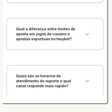
Qual a diferença entre limites de
aposta em jogos de cassino e
apostas esportivas no texybet?
Quais são os horários de
atendimento do suporte e qual
canal responde mais rápido?