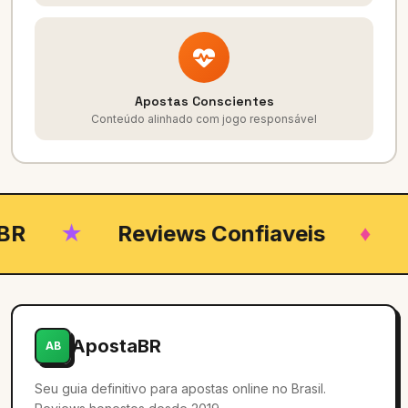
Apostas Conscientes
Conteúdo alinhado com jogo responsável
BR
★
Reviews Confiaveis
♦
ApostaBR
AB
Seu guia definitivo para apostas online no Brasil.