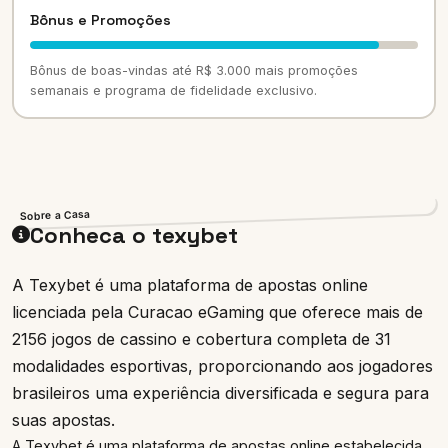
Bônus e Promoções
Bônus de boas-vindas até R$ 3.000 mais promoções
semanais e programa de fidelidade exclusivo.
Sobre a Casa
Conheca o texybet
A Texybet é uma plataforma de apostas online
licenciada pela Curacao eGaming que oferece mais de
2156 jogos de cassino e cobertura completa de 31
modalidades esportivas, proporcionando aos jogadores
brasileiros uma experiência diversificada e segura para
suas apostas.
A Texybet é uma plataforma de apostas online estabelecida