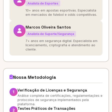
Analista de Esportes
10+ anos em apostas esportivas. Especialista
em mercados de futebol e odds competitivas.
Marcos Oliveira Santos
Analista de Suporte/Segurança
7+ anos em segurança digital. Especialista em
licenciamento, criptografia e atendimento ao
cliente.
Nossa Metodologia
Verificação de Licenças e Segurança
1
Análise completa de certificações, regulamentações e
protocolos de segurança implementados pela
plataforma.
Testes Práticos de Transações
2