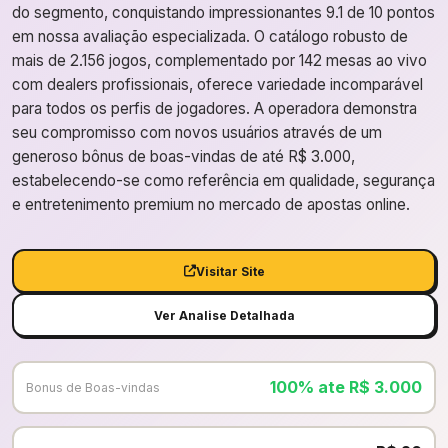
do segmento, conquistando impressionantes 9.1 de 10 pontos
em nossa avaliação especializada. O catálogo robusto de
mais de 2.156 jogos, complementado por 142 mesas ao vivo
com dealers profissionais, oferece variedade incomparável
para todos os perfis de jogadores. A operadora demonstra
seu compromisso com novos usuários através de um
generoso bônus de boas-vindas de até R$ 3.000,
estabelecendo-se como referência em qualidade, segurança
e entretenimento premium no mercado de apostas online.
Visitar Site
Ver Analise Detalhada
100% ate R$ 3.000
Bonus de Boas-vindas