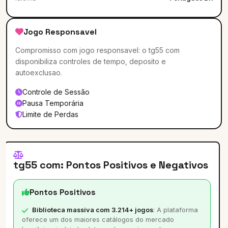
Jogo Responsavel
Compromisso com jogo responsavel: o tg55 com
disponibiliza controles de tempo, deposito e
autoexclusao.
Controle de Sessão
Pausa Temporária
Limite de Perdas
tg55 com: Pontos Positivos e Negativos
Pontos Positivos
Biblioteca massiva com 3.214+ jogos
: A plataforma
oferece um dos maiores catálogos do mercado