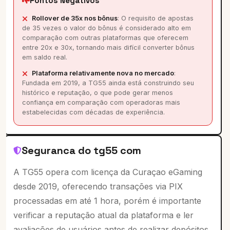
Pontos Negativos
Rollover de 35x nos bônus
: O requisito de apostas
de 35 vezes o valor do bônus é considerado alto em
comparação com outras plataformas que oferecem
entre 20x e 30x, tornando mais difícil converter bônus
em saldo real.
Plataforma relativamente nova no mercado
:
Fundada em 2019, a TG55 ainda está construindo seu
histórico e reputação, o que pode gerar menos
confiança em comparação com operadoras mais
estabelecidas com décadas de experiência.
Seguranca do tg55 com
A TG55 opera com licença da Curaçao eGaming
desde 2019, oferecendo transações via PIX
processadas em até 1 hora, porém é importante
verificar a reputação atual da plataforma e ler
avaliações de usuários antes de realizar depósitos