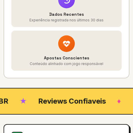
Dados Recentes
Experiência registrada nos últimos 30 dias
Apostas Conscientes
Conteúdo alinhado com jogo responsável
BR
★
Reviews Confiaveis
♦