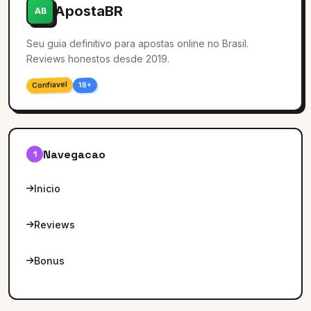
ApostaBR
AB
Seu guia definitivo para apostas online no Brasil.
Reviews honestos desde 2019.
Confiavel
18+
Navegacao
1
Inicio
Reviews
Bonus