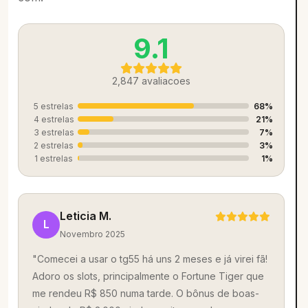
9.1
2,847 avaliacoes
5 estrelas
68%
4 estrelas
21%
3 estrelas
7%
2 estrelas
3%
1 estrelas
1%
Leticia M.
L
Novembro 2025
"Comecei a usar o tg55 há uns 2 meses e já virei fã!
Adoro os slots, principalmente o Fortune Tiger que
me rendeu R$ 850 numa tarde. O bônus de boas-