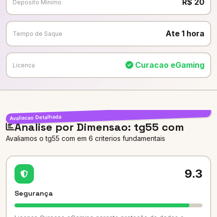
R$ 20
Deposito Minimo
Ate 1 hora
Tempo de Saque
Curacao eGaming
Licenca
Avaliacao Detalhada
Analise por Dimensao: tg55 com
Avaliamos o tg55 com em 6 criterios fundamentais
9.3
Segurança