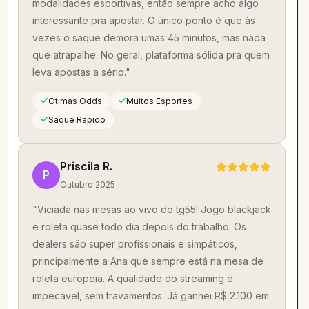
modalidades esportivas, então sempre acho algo
interessante pra apostar. O único ponto é que às
vezes o saque demora umas 45 minutos, mas nada
que atrapalhe. No geral, plataforma sólida pra quem
leva apostas a sério."
Otimas Odds
Muitos Esportes
Saque Rapido
Priscila R.
P
Outubro 2025
"Viciada nas mesas ao vivo do tg55! Jogo blackjack
e roleta quase todo dia depois do trabalho. Os
dealers são super profissionais e simpáticos,
principalmente a Ana que sempre está na mesa de
roleta europeia. A qualidade do streaming é
impecável, sem travamentos. Já ganhei R$ 2.100 em