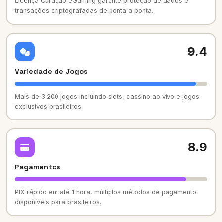
Licença Curaçao eGaming garante proteção de dados e
transações criptografadas de ponta a ponta.
9.4
Variedade de Jogos
Mais de 3.200 jogos incluindo slots, cassino ao vivo e jogos
exclusivos brasileiros.
8.9
Pagamentos
PIX rápido em até 1 hora, múltiplos métodos de pagamento
disponíveis para brasileiros.