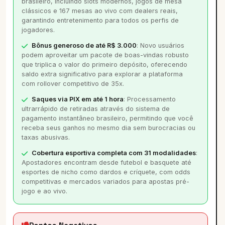
brasileiro, incluindo slots modernos, jogos de mesa
clássicos e 167 mesas ao vivo com dealers reais,
garantindo entretenimento para todos os perfis de
jogadores.
Bônus generoso de até R$ 3.000
: Novo usuários
podem aproveitar um pacote de boas-vindas robusto
que triplica o valor do primeiro depósito, oferecendo
saldo extra significativo para explorar a plataforma
com rollover competitivo de 35x.
Saques via PIX em até 1 hora
: Processamento
ultrarrápido de retiradas através do sistema de
pagamento instantâneo brasileiro, permitindo que você
receba seus ganhos no mesmo dia sem burocracias ou
taxas abusivas.
Cobertura esportiva completa com 31 modalidades
:
Apostadores encontram desde futebol e basquete até
esportes de nicho como dardos e críquete, com odds
competitivas e mercados variados para apostas pré-
jogo e ao vivo.