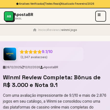
Analises Verificadas
|
Testes Reais
|
Atualizado Fevereiro/2026
ApostaBR
AB
BRASIL
Inicio
Reviews
winmi jogo
9.1/10
(2,347 avaliacoes)
28/12/2025
12/02/2026
ApostaBR
Winmi Review Completa: Bônus de
R$ 3.000 e Nota 9.1
Com uma avaliação impressionante de 9.1/10 e mais de 2.876
jogos em seu catálogo, a Winmi se consolidou como uma
das plataformas de cassino online mais completas do