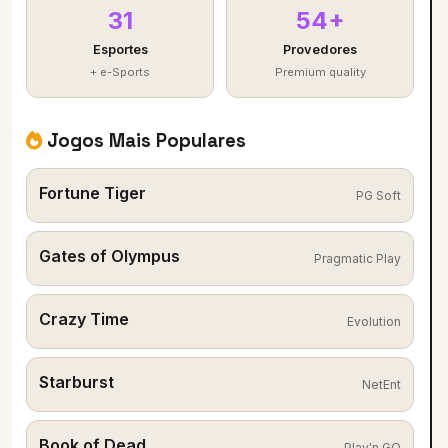
31
54+
Esportes
Provedores
+ e-Sports
Premium quality
Jogos Mais Populares
Fortune Tiger
PG Soft
Gates of Olympus
Pragmatic Play
Crazy Time
Evolution
Starburst
NetEnt
Book of Dead
Play'n GO