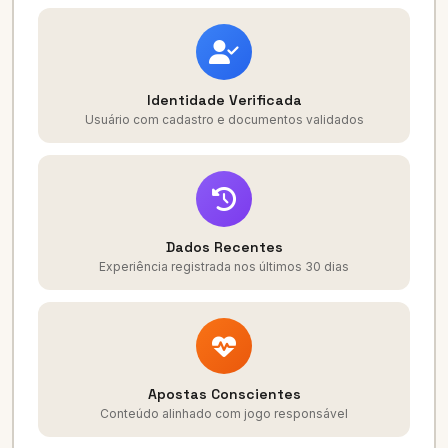
Identidade Verificada
Usuário com cadastro e documentos validados
Dados Recentes
Experiência registrada nos últimos 30 dias
Apostas Conscientes
Conteúdo alinhado com jogo responsável