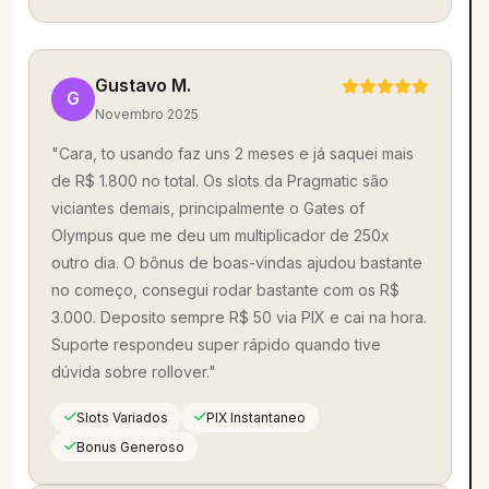
Gustavo M.
G
Novembro 2025
"Cara, to usando faz uns 2 meses e já saquei mais
de R$ 1.800 no total. Os slots da Pragmatic são
viciantes demais, principalmente o Gates of
Olympus que me deu um multiplicador de 250x
outro dia. O bônus de boas-vindas ajudou bastante
no começo, consegui rodar bastante com os R$
3.000. Deposito sempre R$ 50 via PIX e cai na hora.
Suporte respondeu super rápido quando tive
dúvida sobre rollover."
Slots Variados
PIX Instantaneo
Bonus Generoso