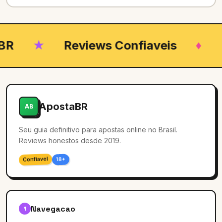
BR
★
Reviews Confiaveis
♦
ApostaBR
AB
Seu guia definitivo para apostas online no Brasil.
Reviews honestos desde 2019.
Confiavel
18+
Navegacao
1