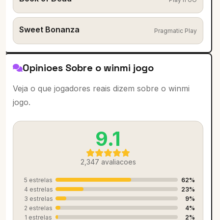
Sweet Bonanza
Pragmatic Play
Opinioes Sobre o winmi jogo
Veja o que jogadores reais dizem sobre o winmi
jogo.
9.1
2,347 avaliacoes
5 estrelas
62%
4 estrelas
23%
3 estrelas
9%
2 estrelas
4%
1 estrelas
2%