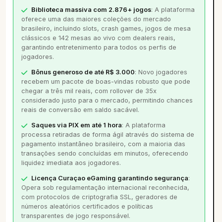
Biblioteca massiva com 2.876+ jogos
: A plataforma
oferece uma das maiores coleções do mercado
brasileiro, incluindo slots, crash games, jogos de mesa
clássicos e 142 mesas ao vivo com dealers reais,
garantindo entretenimento para todos os perfis de
jogadores.
Bônus generoso de até R$ 3.000
: Novo jogadores
recebem um pacote de boas-vindas robusto que pode
chegar a três mil reais, com rollover de 35x
considerado justo para o mercado, permitindo chances
reais de conversão em saldo sacável.
Saques via PIX em até 1 hora
: A plataforma
processa retiradas de forma ágil através do sistema de
pagamento instantâneo brasileiro, com a maioria das
transações sendo concluídas em minutos, oferecendo
liquidez imediata aos jogadores.
Licença Curaçao eGaming garantindo segurança
:
Opera sob regulamentação internacional reconhecida,
com protocolos de criptografia SSL, geradores de
números aleatórios certificados e políticas
transparentes de jogo responsável.