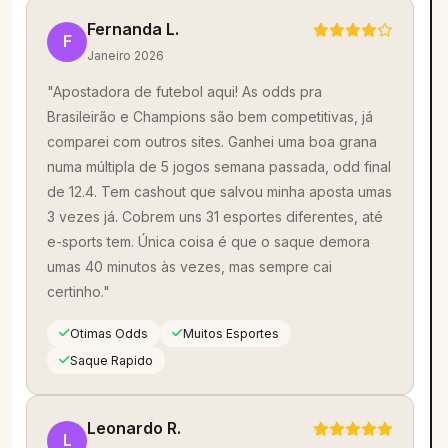
Fernanda L.
F
Janeiro 2026
"Apostadora de futebol aqui! As odds pra
Brasileirão e Champions são bem competitivas, já
comparei com outros sites. Ganhei uma boa grana
numa múltipla de 5 jogos semana passada, odd final
de 12.4. Tem cashout que salvou minha aposta umas
3 vezes já. Cobrem uns 31 esportes diferentes, até
e-sports tem. Única coisa é que o saque demora
umas 40 minutos às vezes, mas sempre cai
certinho."
Otimas Odds
Muitos Esportes
Saque Rapido
Leonardo R.
L