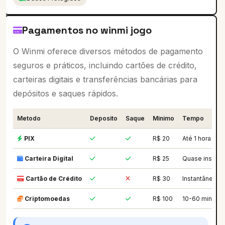
Pagamentos no winmi jogo
O Winmi oferece diversos métodos de pagamento
seguros e práticos, incluindo cartões de crédito,
carteiras digitais e transferências bancárias para
depósitos e saques rápidos.
Metodo
Deposito
Saque
Minimo
Tempo
PIX
R$ 20
Até 1 hora
Carteira Digital
R$ 25
Quase instant
Cartão de Crédito
R$ 30
Instantâneo
Criptomoedas
R$ 100
10-60 minutos