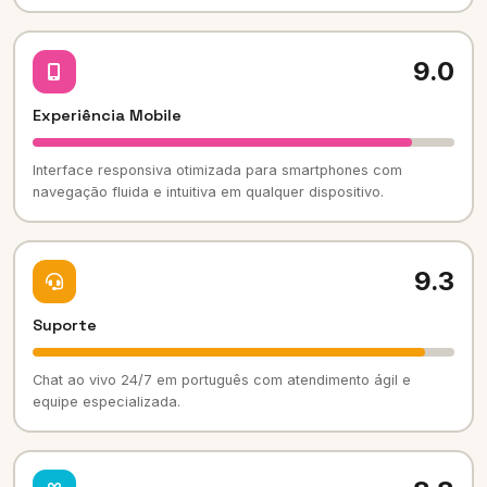
9.0
Experiência Mobile
Interface responsiva otimizada para smartphones com
navegação fluida e intuitiva em qualquer dispositivo.
9.3
Suporte
Chat ao vivo 24/7 em português com atendimento ágil e
equipe especializada.