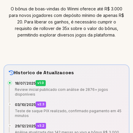
O bônus de boas-vindas do Winmi oferece até R$ 3.000
para novos jogadores com depósito mínimo de apenas R$
20. Para liberar os ganhos, é necessário cumprir o
requisito de rollover de 35x sobre o valor do bônus,
permitindo explorar diversos jogos da plataforma.
Historico de Atualizacoes
18/07/2025
v1.0
Review inicial publicado com análise de 2876+ jogos
disponíveis
03/10/2025
v2.3
Teste de saque PIX realizado, confirmado pagamento em 45
minutos
29/12/2025
v3.2
Análise atualizada das 142 mesas ao vivo e bônus R$ 3.000