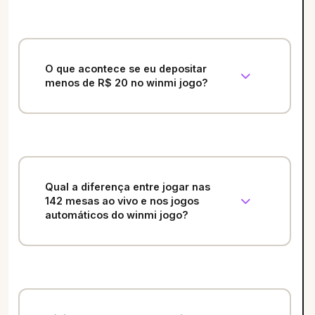
O que acontece se eu depositar
menos de R$ 20 no winmi jogo?
Qual a diferença entre jogar nas
142 mesas ao vivo e nos jogos
automáticos do winmi jogo?