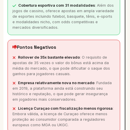
Cobertura esportiva com 31 modalidades
: Além dos
jogos de cassino, oferece apostas em ampla variedade
de esportes incluindo futebol, basquete, tênis, e-sports
e modalidades nicho, com odds competitivas e
mercados diversificados.
Pontos Negativos
Rollover de 35x bastante elevado
: O requisito de
apostas de 35 vezes o valor do bônus está acima da
média do mercado, o que pode dificultar o saque dos
ganhos para jogadores casuais.
Empresa relativamente nova no mercado
: Fundada
em 2019, a plataforma ainda está construindo seu
histórico e reputação, o que pode gerar insegurança
em jogadores mais conservadores.
Licença Curaçao com fiscalização menos rigorosa
:
Embora válida, a licença de Curaçao oferece menos
proteção ao consumidor comparada a reguladores
europeus como MGA ou UKGC.