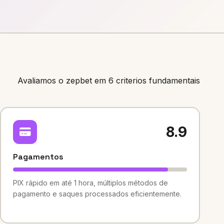
Avaliamos o zepbet em 6 criterios fundamentais
8.9
Pagamentos
PIX rápido em até 1 hora, múltiplos métodos de
pagamento e saques processados eficientemente.