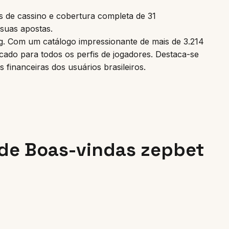
s de cassino e cobertura completa de 31
 suas apostas.
g. Com um catálogo impressionante de mais de 3.214
icado para todos os perfis de jogadores. Destaca-se
 financeiras dos usuários brasileiros.
de Boas-vindas zepbet