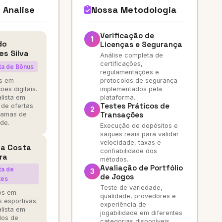
 Analise
Nossa Metodologia
Verificação de
1
do
Licenças e Segurança
s Silva
Análise completa de
certificações,
ta de Bônus
regulamentações e
s em
protocolos de segurança
es digitais.
implementados pela
lista em
plataforma.
Testes Práticos de
 de ofertas
2
Transações
ramas de
ade.
Execução de depósitos e
saques reais para validar
velocidade, taxas e
na Costa
confiabilidade dos
ra
métodos.
Avaliação de Portfólio
ta de
3
de Jogos
tes
Teste de variedade,
os em
qualidade, provedores e
 esportivas.
experiência de
lista em
jogabilidade em diferentes
os de
categorias disponíveis.