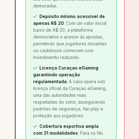
demoradas.
Depósito mínimo acessível de
apenas R$ 20
: Com um valor inicial
baixo de R$ 20, a plataforma
democratiza o acesso às apostas,
permitindo que jogadores iniciantes
ou cautelosos comecem com
investimento reduzido.
Licença Curaçao eGaming
garantindo operação
regulamentada
: A casa opera sob
licença oficial da Curaçao eGaming,
uma das autoridades mais
respeitadas do setor, assegurando
padrões de segurança, fair play e
proteção aos jogadores.
Cobertura esportiva ampla
com 31 modalidades
: Para os fãs