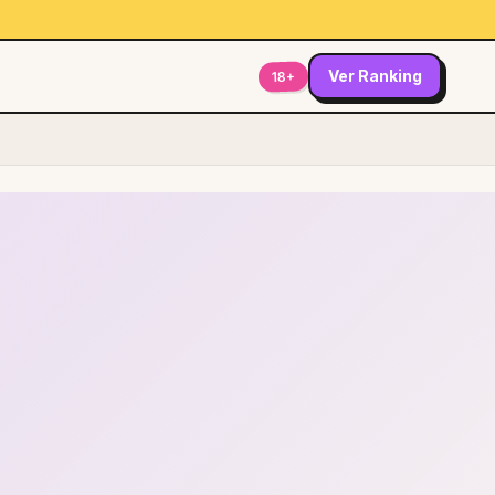
Ver Ranking
18+