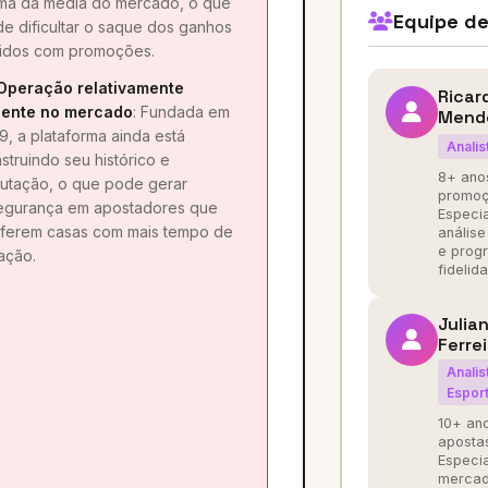
ma da média do mercado, o que
Equipe de
e dificultar o saque dos ganhos
idos com promoções.
Operação relativamente
Ricar
cente no mercado
: Fundada em
Mende
9, a plataforma ainda está
Analis
struindo seu histórico e
8+ ano
utação, o que pode gerar
promoçõ
egurança em apostadores que
Especia
ferem casas com mais tempo de
análise
e prog
ação.
fidelid
Julia
Ferrei
Analis
Espor
10+ an
apostas
Especia
mercad