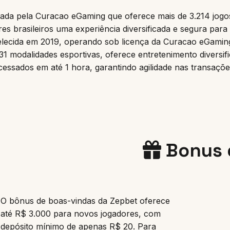
iada pela Curacao eGaming que oferece mais de 3.214 jogo
s brasileiros uma experiência diversificada e segura para
elecida em 2019, operando sob licença da Curacao eGamin
31 modalidades esportivas, oferece entretenimento diversif
cessados em até 1 hora, garantindo agilidade nas transações
Bonus 
O bônus de boas-vindas da Zepbet oferece
até R$ 3.000 para novos jogadores, com
depósito mínimo de apenas R$ 20. Para