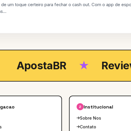
a de um toque certeiro para fechar o cash out. Com o app de espor
s...
ApostaBR
★
Revie
gacao
Institucional
2
Sobre Nos
s
Contato