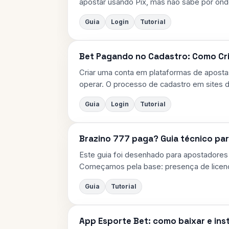
apostar usando Pix, mas não sabe por ond
Guia
Login
Tutorial
Bet Pagando no Cadastro: Como Cri
Criar uma conta em plataformas de apostas
operar. O processo de cadastro em sites d
Guia
Login
Tutorial
Brazino 777 paga? Guia técnico para
Este guia foi desenhado para apostadores
Começamos pela base: presença de licença
Guia
Tutorial
App Esporte Bet: como baixar e inst